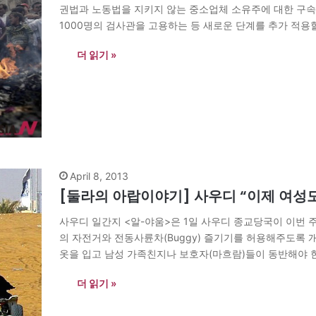
권법과 노동법을 지키지 않는 중소업체 소유주에 대한 구속기
1000명의 검사관을 고용하는 등 새로운 단계를 추가 적용할
디 방송) 방송과의 인터뷰에서 “사우디에는 750만명의 외
더 읽기 »
April 8, 2013
[둘라의 아랍이야기] 사우디 “이제 여성도 
사우디 일간지 <알-야움>은 1일 사우디 종교당국이 이번
의 자전거와 전동사륜차(Buggy) 즐기기를 허용해주도록 
옷을 입고 남성 가족친지나 보호자(마흐람)들이 동반해야 
나 프라이빗 비치 등 외부와 차단된 공간에서 즐기는 것은 
더 읽기 »