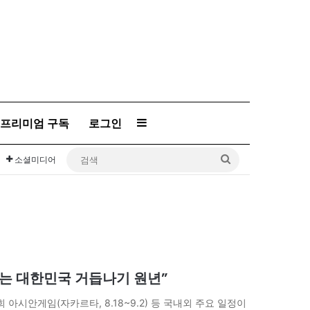
프리미엄 구독
로그인
Sidebar
검
소셜미디어
색
새해는 대한민국 거듭나기 원년”
아시안게임(자카르타, 8.18~9.2) 등 국내외 주요 일정이