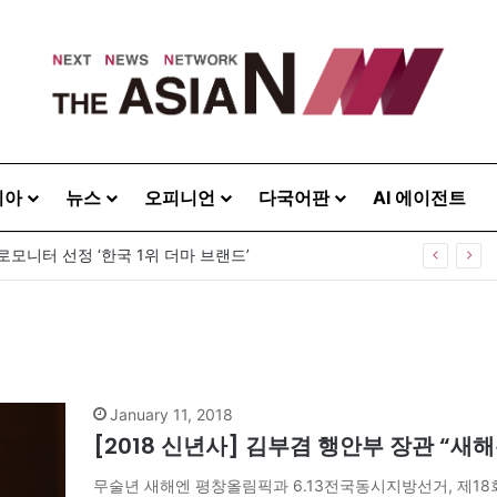
시아
뉴스
오피니언
다국어판
AI 에이전트
로모니터 선정 ‘한국 1위 더마 브랜드’
January 11, 2018
[2018 신년사] 김부겸 행안부 장관 “
무술년 새해엔 평창올림픽과 6.13전국동시지방선거, 제18회 