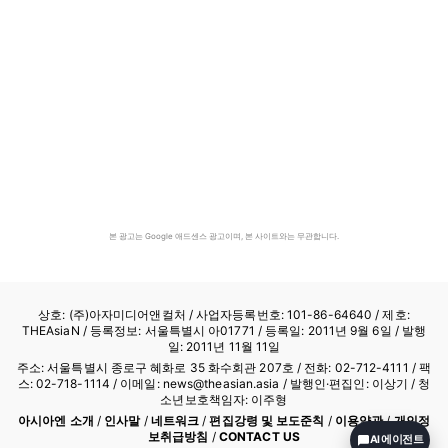
본 광고는 Google 애드센스 광고이며, 본 사이트와는 무관합니다.
상호: (주)아자미디어앤컬처 /
사업자등록번호: 101-86-64640
/ 제호:
THEAsiaN / 등록정보: 서울특별시 아01771 / 등록일: 2011년 9월 6일 / 발행
일: 2011년 11월 11일
주소: 서울특별시 종로구 혜화로 35 화수회관 207호 / 전화: 02-712-4111 /
팩
스: 02-718-1114
/ 이메일: news@theasian.asia / 발행인·편집인: 이상기 / 청
소년보호책임자: 이주형
아시아엔 소개
/
인사말
/
네트워크
/
편집강령 및 보도준칙
/
이용약관
/
개인정
보취급방침
/
CONTACT US
AI 에이전트