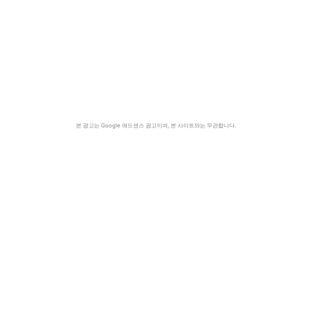
본 광고는 Google 애드센스 광고이며, 본 사이트와는 무관합니다.