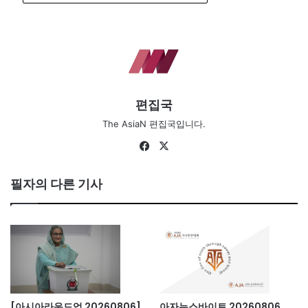
편집국
The AsiaN 편집국입니다.
Fa
X
ce
bo
필자의 다른 기사
ok
[아시아라운드업 20260806]
아자뉴스바이트 20260806