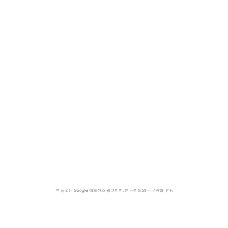
본 광고는 Google 애드센스 광고이며, 본 사이트와는 무관합니다.