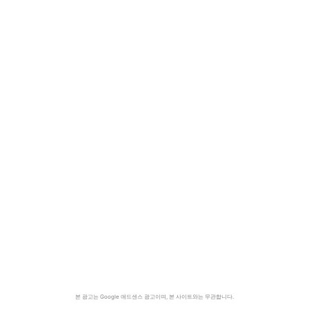
본 광고는 Google 애드센스 광고이며, 본 사이트와는 무관합니다.