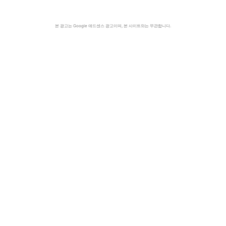
본 광고는 Google 애드센스 광고이며, 본 사이트와는 무관합니다.