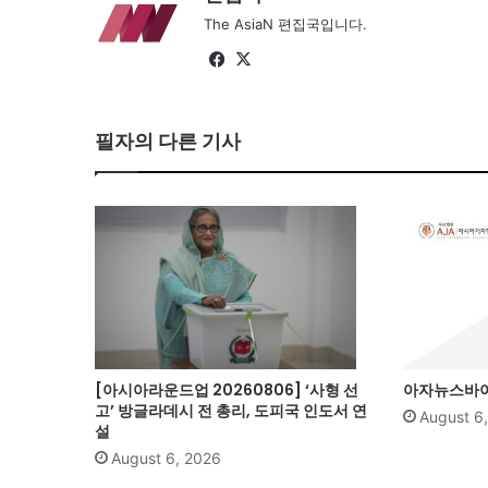
The AsiaN 편집국입니다.
Fa
X
ce
bo
필자의 다른 기사
ok
[아시아라운드업 20260806] ‘사형 선
아자뉴스바이트
고’ 방글라데시 전 총리, 도피국 인도서 연
August 6
설
August 6, 2026