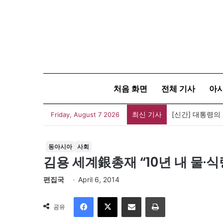
처음 화면
전체 기사
아
최신 기사
[신간] 대통령의
Friday, August 7 2026
동아시아
사회
김용 세계銀총재 “10년 내 물·
편집국
April 6, 2014
Facebook
X
이메일
인쇄
공유