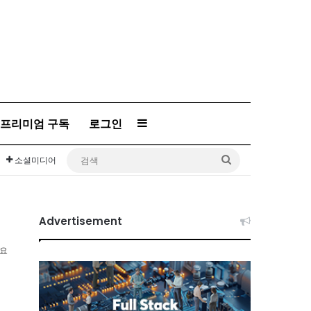
프리미엄 구독
로그인
Sidebar
검
소셜미디어
색
Advertisement
소요