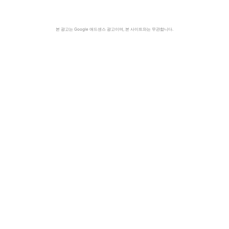
본 광고는 Google 애드센스 광고이며, 본 사이트와는 무관합니다.