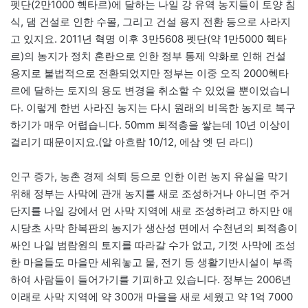
펫단(2만1000 헥타르)에 달하는 나일 강 유역 농지들이 토양 침
식, 댐 건설로 인한 수몰, 그리고 건설 용지 전환 등으로 사라지
고 있지요. 2011년 혁명 이후 3만5608 펫단(약 1만5000 헥타
르)의 농지가 정치 혼란으로 인한 정부 통제 약화로 인해 건설
용지로 불법적으로 전환되었지만 정부는 이중 오직 2000헥타
르에 달하는 토지의 용도 변경을 취소할 수 있었을 뿐이었습니
다. 이렇게 한번 사라진 농지는 다시 원래의 비옥한 농지로 복구
하기가 매우 어렵습니다. 50mm 퇴적층을 쌓는데 10년 이상이
걸리기 때문이지요.(알 아흐람 10/12, 에삼 엣 딘 라디)
인구 증가, 농촌 경제 쇠퇴 등으로 인한 이런 농지 유실을 막기
위해 정부는 사막에 관개 농지를 새로 조성하거나 아니면 주거
단지를 나일 강에서 먼 사막 지역에 새로 조성하려고 하지만 애
시당초 사막 한복판의 농지가 생산성 면에서 수천년의 퇴적층이
싸인 나일 범람원의 토지를 따라갈 수가 없고, 기껏 사막에 조성
한 마을들도 마을만 세워놓고 물, 전기 등 생활기반시설이 부족
하여 사람들이 들어가기를 기피하고 있습니다. 정부는 2006년
이래로 사막 지역에 약 300개 마을을 새로 세웠고 약 1억 7000