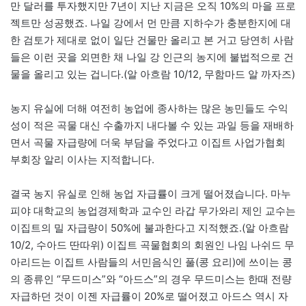
만 달러를 투자했지만 7년이 지난 지금은 오직 10%의 마을 프로
젝트만 성공했죠. 나일 강에서 먼 만큼 지하수가 충분한지에 대
한 검토가 제대로 없이 일단 건물만 올리고 본 거고 당연히 사람
들은 이런 곳을 외면한 채 나일 강 인근의 농지에 불법적으로 건
물을 올리고 있는 겁니다.(알 아흐람 10/12, 무함마드 알 까자즈)
농지 유실에 더해 여전히 농업에 종사하는 많은 농민들도 수익
성이 적은 곡물 대신 수출까지 내다볼 수 있는 과일 등을 재배하
면서 곡물 자급량에 더욱 부담을 주었다고 이집트 사업가협회
부회장 알리 이사는 지적합니다.
결국 농지 유실로 인해 농업 자급률이 크게 떨어졌습니다. 마누
피야 대학교의 농업경제학과 교수인 라갑 무가와리 제인 교수는
이집트의 밀 자급량이 50%에 불과한다고 지적했죠.(알 아흐람
10/2, 수아드 딴따위) 이집트 곡물협회의 회원인 나임 나쉬드 무
아리드는 이집트 사람들의 서민음식인 풀(콩 요리)에 쓰이는 콩
의 종류인 “무드미스”와 “아드스”의 경우 무드미스는 한때 전량
자급하던 것이 이젠 자급률이 20%로 떨어졌고 아드스 역시 자