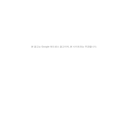
본 광고는 Google 애드센스 광고이며, 본 사이트와는 무관합니다.