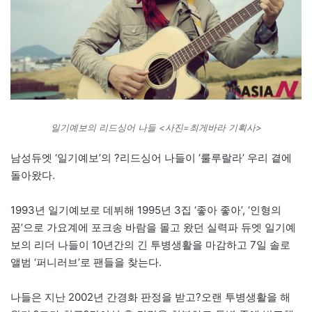
일기예보의 리드싱어 나들 <사진=최게바라 기획사>
남성듀엣 ‘일기예보’의 ?리드싱어 나들이 ‘룰루랄라’ 우리 곁에
돌아왔다.
1993년 일기예보로 데뷔해 1995년 3집 ‘좋아 좋아’, ‘인형의
꿈’으로 가요계에 포크송 바람을 몰고 왔던 실력파 듀엣 일기예
보의 리더 나들이 10년간의 긴 투병생활을 마감하고 7일 솔로
앨범 ‘퍼니러브’로 팬들을 찾는다.
나들은 지난 2002년 간경화 판정을 받고?오랜 투병생활을 해