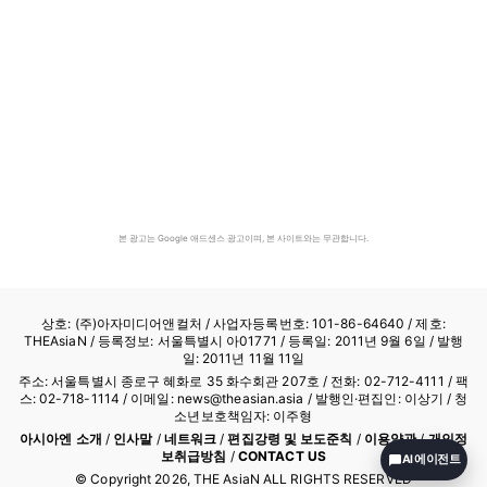
본 광고는 Google 애드센스 광고이며, 본 사이트와는 무관합니다.
상호: (주)아자미디어앤컬처 /
사업자등록번호: 101-86-64640
/ 제호:
THEAsiaN / 등록정보: 서울특별시 아01771 / 등록일: 2011년 9월 6일 / 발행
일: 2011년 11월 11일
주소: 서울특별시 종로구 혜화로 35 화수회관 207호 / 전화: 02-712-4111 /
팩
스: 02-718-1114
/ 이메일: news@theasian.asia / 발행인·편집인: 이상기 / 청
소년보호책임자: 이주형
아시아엔 소개
/
인사말
/
네트워크
/
편집강령 및 보도준칙
/
이용약관
/
개인정
보취급방침
/
CONTACT US
AI 에이전트
© Copyright
2026
, THE AsiaN ALL RIGHTS RESERVED