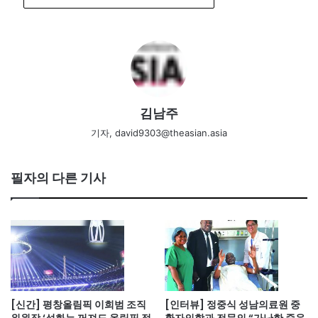
김남주
기자, david9303@theasian.asia
필자의 다른 기사
[신간] 평창올림픽 이희범 조직
[인터뷰] 정중식 성남의료원 중
위원장 ‘성화는 꺼져도 올림픽 정
환자의학과 전문의 “가난한 죽음