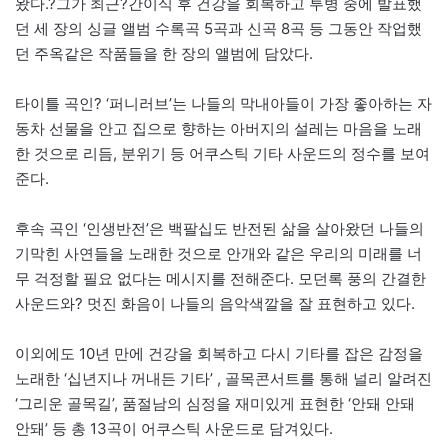
왔다.?그가 최근?간이식 후 건강을 회복하고 투병 중에 발표했
던 세 장의 싱글 앨범 수록곡 5곡과 신곡 8곡 등 그동안 작업했
던 주옥같은 작품들을 한 장의 앨범에 담았다.
타이틀 곡인? ‘퍼니러브’는 나들의 막내아들이 가장 좋아하는 자
동차 선물을 안고 집으로 향하는 아버지의 설레는 마음을 노래
한 것으로 리듬, 분위기 등 어쿠스틱 기타 사운드의 정수를 보여
준다.
후속 곡인 ‘인생반전’은 백팔십도 반전된 삶을 살아왔던 나들의
기막힌 사연들을 노래한 것으로 안개와 같은 우리의 미래를 너
무 걱정할 필요 없다는 메시지를 전해준다. 모던록 풍의 간결한
사운드와? 멋진 화음이 나들의 음악색깔을 잘 표현하고 있다.
이외에도 10년 만에 건강을 회복하고 다시 기타를 잡은 감정을
노래한 ‘십년지나 꺼내든 기타’ , 골목콘서트를 통해 널리 알려진
‘그리운 골목길’, 품절남의 심정을 재미있게 표현한 ‘안돼 안돼
안돼’ 등 총 13곡이 어쿠스틱 사운드로 담겨있다.