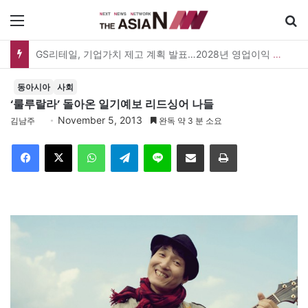
메뉴
GS25, 세계 디자인 어워드 2관왕…‘소비뇽레몬블랑하이볼’ 디자인 경쟁력 인정
동아시아
사회
‘룰루랄라’ 돌아온 일기예보 리드싱어 나들
November 5, 2013
김남주
완독 약 3 분 소요
Facebook
X
WhatsApp
Telegram
Line
이메일
인쇄