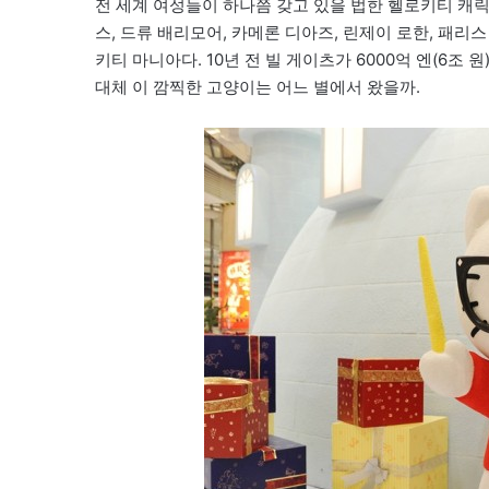
전 세계 여성들이 하나쯤 갖고 있을 법한 헬로키티 캐
스, 드류 배리모어, 카메론 디아즈, 린제이 로한, 패
키티 마니아다. 10년 전 빌 게이츠가 6000억 엔(6조
대체 이 깜찍한 고양이는 어느 별에서 왔을까.