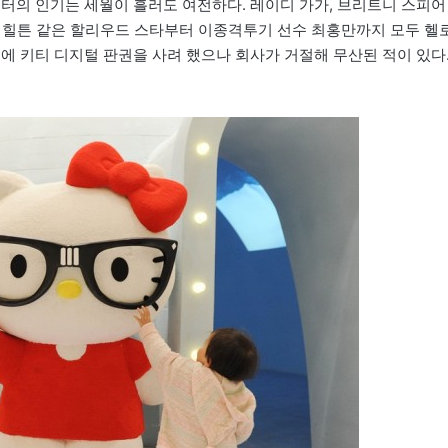
릭터의 인기는 세월이 흘러도 여전하다. 레이디 가가, 브리트니 스피어
리스 힐튼 같은 할리우드 스타부터 이종격투기 선수 최홍만까지 모두 헬
 원)에 키티 디지털 판권을 사려 했으나 회사가 거절해 무산된 적이 있다