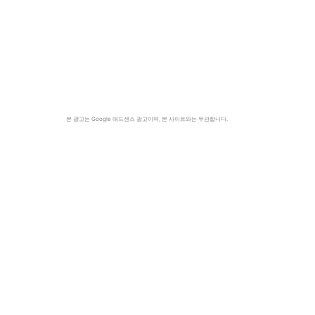
본 광고는 Google 애드센스 광고이며, 본 사이트와는 무관합니다.