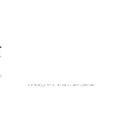
누
없
은
릭
본 광고는 Google 애드센스 광고이며, 본 사이트와는 무관합니다.