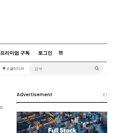
프리미엄 구독
로그인
Sidebar
검
소셜미디어
색
Advertisement
소요