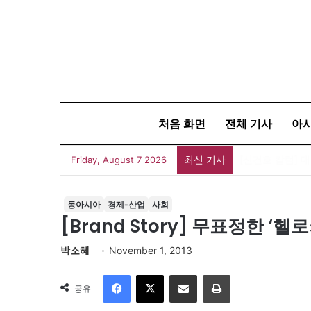
처음 화면
전체 기사
아
최신 기사
유가협 창립 4
Friday, August 7 2026
동아시아
경제-산업
사회
[Brand Story] 무표정한 ‘
박소혜
November 1, 2013
Facebook
X
이메일
인쇄
공유