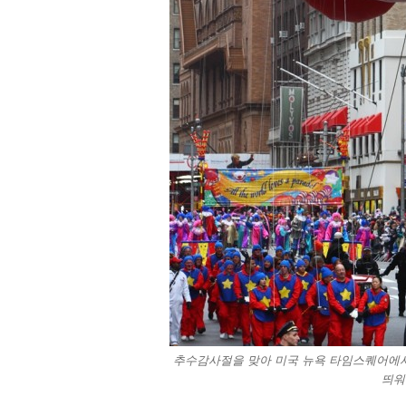
추수감사절을 맞아 미국 뉴욕 타임스퀘어에
띄워