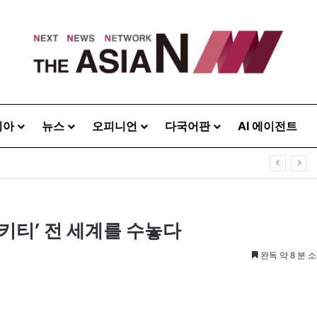
시아
뉴스
오피니언
다국어판
AI 에이전트
0주년 기념식…12일 오후 남영동 민주화운동기념관
헬로키티’ 전 세계를 수놓다
완독 약 8 분 