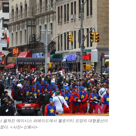
서 펼쳐진 메이시스 퍼레이드에서 헬로키티 모양의 대형풍선이
졌다. <사진=신화사>