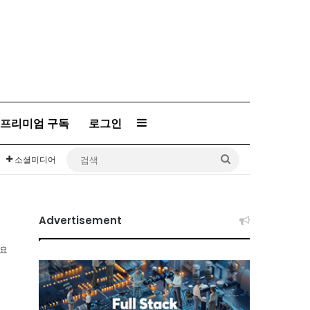
프리미엄 구독
로그인
Sidebar
검
소셜미디어
색
Advertisement
소요