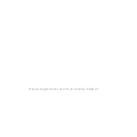
본 광고는 Google 애드센스 광고이며, 본 사이트와는 무관합니다.