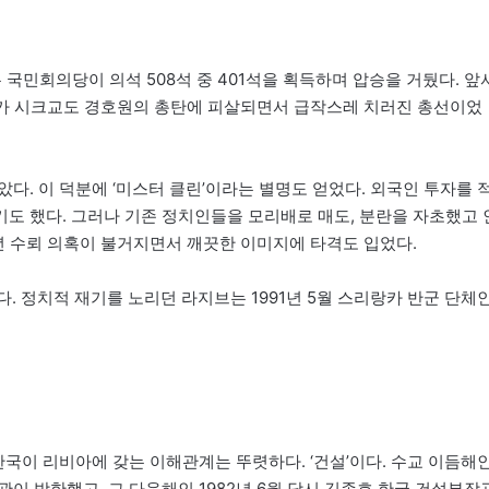
는 국민회의당이 의석 508석 중 401석을 획득하며 압승을 거뒀다. 앞
디가 시크교도 경호원의 총탄에 피살되면서 급작스레 치러진 총선이었
다. 이 덕분에 ‘미스터 클린’이라는 별명도 얻었다. 외국인 투자를 
도 했다. 그러나 기존 정치인들을 모리배로 매도, 분란을 자초했고 
7년 수뢰 의혹이 불거지면서 깨끗한 이미지에 타격도 입었다.
. 정치적 재기를 노리던 라지브는 1991년 5월 스리랑카 반군 단체
 한국이 리비아에 갖는 이해관계는 뚜렷하다. ‘건설’이다. 수교 이듬해
택부장관이 방한했고, 그 다음해인 1982년 6월 당시 김종호 한국 건설부장