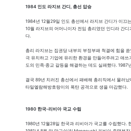
1984 인도 라지브 간디, 총선 압승
1984년 12월29일 인도 총선에서 라지브 간디가 이끄
10월 라지브의 어머니이자 전임 총리였던 인디라 간
다.
총리 라지브는 집권당 내부의 부정부패 척결에 힘을 쏟았
극 유치하고 기업에 유리한 환경을 만들어주려고 애쓰기
도의 민족·종교 갈등을 해결하는 데도 실패했다. 198
결국 89년 치러진 총선에서 패배해 총리직에서 물러났다
타밀엘람해방호랑이의 폭탄 공격으로 생을 마감했다.
1980 한국-리비아 국교 수립
1980년 12월28일 한국과 리비아가 국교를 수립했다.
1981년 8월 알 망고쉬(Al Mangoush) 리비아 주