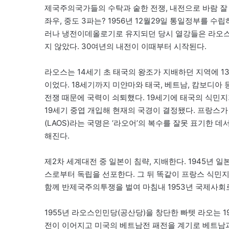
제국주의국가들의 수탁과 숱한 전쟁, 내전으로 바람 잘
좌우, 중도 3파는? 1956년 12월29일 통일정부를 수
러나 냉전이데올로기로 유지되던 당시 열강들은 라오
지 않았다. 30여년의 내전이 이때부터 시작된다.
라오스는 14세기 초 태국의 왕조가 지배하던 지역에 1
이었다. 18세기까지 미얀마와 태국, 베트남, 캄보디아
전쟁 때문에 국력이 쇠퇴했다. 19세기에 태국의 식민지
19세기 중엽 개입해 현재의 국경이 결정됐다. 프랑스가
(LAOS)라는 국명은 ‘라오어’의 복수를 잘못 표기한 데
해진다.
제2차 세계대전 중 일본이 침략, 지배한다. 1945년 일
스로부터 독립을 선포한다. 그 뒤 똑같이 프랑스 식민
함께 반제국주의투쟁을 벌여 마침내 1953년 국제사
1955년 라오스인민당(공산당)을 창단한 빠텟 라오는 1
전이 이어지고 미국의 베트남전 패전을 계기로 베트남