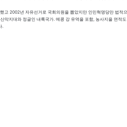
가입했고 2002년 자유선거로 국회의원을 뽑았지만 인민혁명당만 법적
 산악지대와 정글인 내륙국가. 메콩 강 유역을 포함, 농사지을 면적도
다.