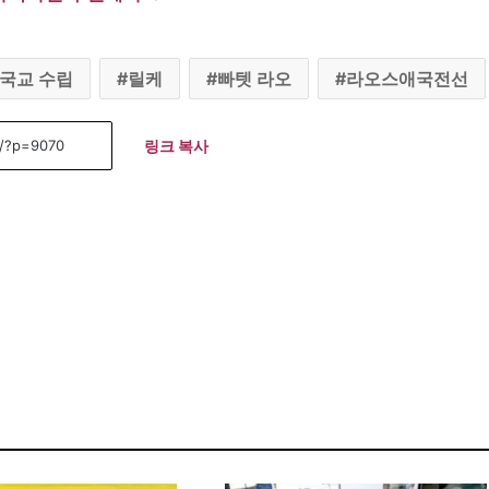
국교 수립
릴케
빠텟 라오
라오스애국전선
링크 복사