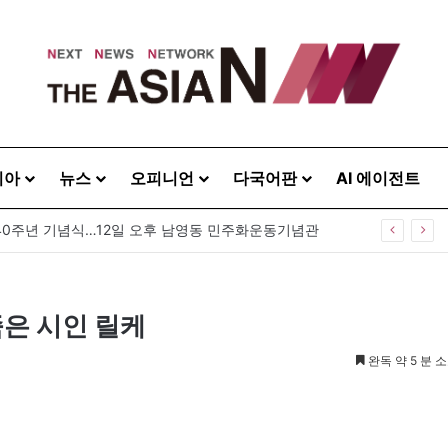
시아
뉴스
오피니언
다국어판
AI 에이전트
40주년 기념식…12일 오후 남영동 민주화운동기념관
죽은 시인 릴케
완독 약 5 분 