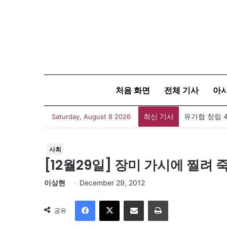
처음 화면
전체 기사
아
최신 기사
유가협 창립 
Saturday, August 8 2026
사회
[12월29일] 장미 가시에 찔려 
이상현
December 29, 2012
Facebook
X
이메일
인쇄
공유