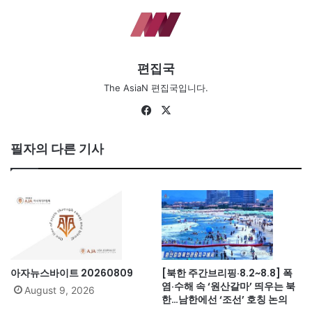
편집국
The AsiaN 편집국입니다.
Fa
X
ce
bo
필자의 다른 기사
ok
아자뉴스바이트 20260809
[북한 주간브리핑·8.2~8.8] 폭
염·수해 속 ‘원산갈마’ 띄우는 북
August 9, 2026
한…남한에선 ‘조선’ 호칭 논의