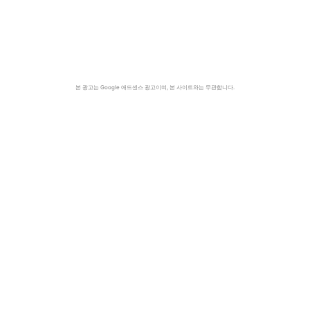
본 광고는 Google 애드센스 광고이며, 본 사이트와는 무관합니다.