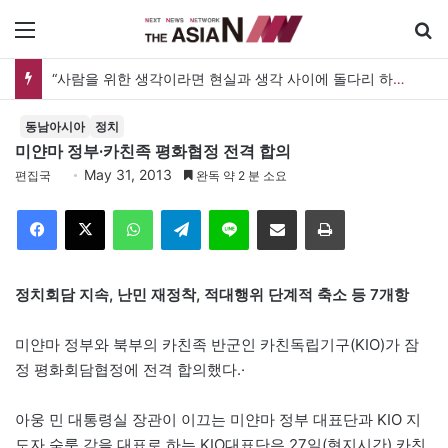
메뉴
“사람을 위한 생각이라면 현실과 생각 사이에 돌다리 하나는 놓아야 하지 않을까”
동남아시아
정치
미얀마 정부·카친족 평화협정 전격 합의
May 31, 2013
편집국
완독 약 2 분 소요
Facebook
X
WhatsApp
Telegram
Line
이메일
인쇄
정치회담 지속, 난민 재정착, 적대행위 단계적 축소 등 7개항
미얀마 정부와 북부의 카친족 반군인 카친독립기구(KIO)가 잠
정 평화회담협정에 전격 합의했다.·
아웅 민 대통령실 장관이 이끄는 미얀마 정부 대표단과 KIO 지
도자 숨룻 감을 대표로 하는 KIO대표단은 27일(현지시간) 카친