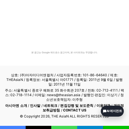
본 광고는 Google 애드센스 광고이며, 본 사이트와는 무관합니다.
상호: (주)아자미디어앤컬처 /
사업자등록번호: 101-86-64640
/ 제호:
THEAsiaN / 등록정보: 서울특별시 아01771 / 등록일: 2011년 9월 6일 / 발행
일: 2011년 11월 11일
주소: 서울특별시 종로구 혜화로 35 화수회관 207호 / 전화: 02-712-4111 /
팩
스: 02-718-1114
/ 이메일: news@theasian.asia / 발행인·편집인: 이상기 / 청
소년보호책임자: 이주형
아시아엔 소개
/
인사말
/
네트워크
/
편집강령 및 보도준칙
/
이용약관
/
개인정
보취급방침
/
CONTACT US
AI 에이전트
© Copyright
2026
, THE AsiaN ALL RIGHTS RESERVED