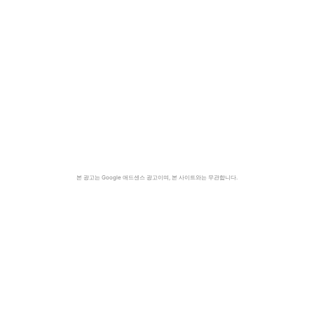
본 광고는 Google 애드센스 광고이며, 본 사이트와는 무관합니다.