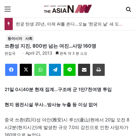
메뉴
한궁 탄생 20년, 이제 AI를 쏜다…오늘 ‘한궁의 날’ 새 도약 선언
동아시아
사회
쓰촨성 지진, 800번 넘는 여진…사망 160명
April 21, 2013
편집국
완독 약 3 분 소요
Facebook
X
WhatsApp
Telegram
Line
이메일
인쇄
21일 0시40분 현재 집계…구조에 군 1만7천여명 투입
현지 원전시설 무사…방사능 누출 등 이상 없어
중국 쓰촨(四川)성 야안(雅安)시 루산(蘆山)현에서 20일 오전 8
시2분(현지시간)께 발생한 규모 7.0의 강진으로 인한 사망자가
160명으로 늘었다.