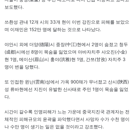
보도했다.
쓰촨성 관내 12개 시의 33개 현이 이번 강진으로 피해를 보았으
며 이재민은 152만 명에 달하는 것으로 나타났다.
야안시 외에 더양(德陽)시 중장(中江)현에서 2명이 숨졌고 청두
(成都)시에선 8명이 목숨을 잃었으며 아바자치주 샤오진(小金)
현 1명, 메이산(眉山)시 훙야(洪雅)현 1명, 간쯔(甘孜) 자치주 3
명이 변을 당했다.
또 인접한 윈난(雲南)성에서 가옥 900채가 무너졌고 산시(陝西)
성 류바현에선 지진이 유발한 산사태로 주민 1명이 목숨을 잃었
다.
시간이 갈수록 인명피해가 느는 가운데 중국지진국 관계자는 전
체적인 피해규모의 윤곽을 파악했다면서 사망자 수가 수천 명이
나 수만 명이 생기는 일은 없을 것이라고 강조했다.