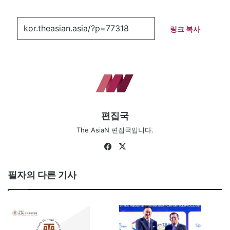
링크 복사
편집국
The AsiaN 편집국입니다.
Fa
X
ce
bo
필자의 다른 기사
ok