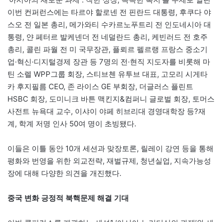
이번 컨퍼런스에는 타르야 할로넨 전 핀란드 대통령, 후쿠다 야
스오 전 일본 총리, 메가와티 수카르노푸트리 전 인도네시아 대
통령, 얀 페터르 발케넨더 전 네덜란드 총리, 케빈러드 전 호주
총리, 콜린 파월 전 미 국무장관, 플뢰르 펠르랭 프랑스 중소기
업·혁신·디지털경제 장관 등 7명의 전·현직 지도자를 비롯해 마
틴 소렐 WPP그룹 회장, 스티브첸 유투브 대표, 고모리 시게타
카 후지필름 CEO, 존 라이스 GE 부회장, 더글러스 플린트
HSBC 회장, 도미니크 바튼 맥킨지&컴퍼니 글로벌 회장, 토머스
사전트 뉴욕대 교수, 이샤이 야페 히브리대 경영대학장 등?재
계, 학계 저명 인사 50여 명이 초빙됐다.
이들은 이틀 동안 10개 세션과 맞장토론, 릴레이 강연 등을 통해
평화와 번영을 위한 외교전략, 재벌규제, 청년실업, 지속가능성
장에 대해 다양한 의견을 개진했다.
중국 변화 긍정적 북핵문제 해결 기대