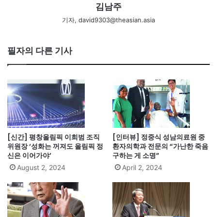
김남주
기자, david9303@theasian.asia
필자의 다른 기사
[신간] 평창올림픽 이희범 조직
[인터뷰] 정중식 성남의료원 중
위원장 ‘성화는 꺼져도 올림픽 정
환자의학과 전문의 “가난한 죽음
신은 이어가야’
구하는 게 소명”
August 2, 2024
April 2, 2024