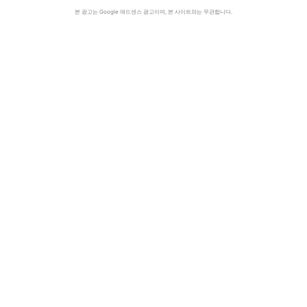
본 광고는 Google 애드센스 광고이며, 본 사이트와는 무관합니다.