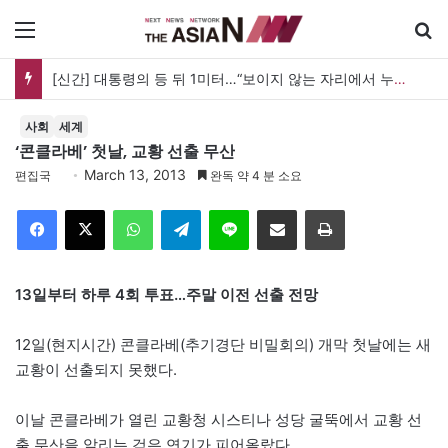
메뉴
[신간] 대통령의 등 뒤 1미터…“보이지 않는 자리에서 누구를 지킨다는 것”
사회
세계
‘콘클라베’ 첫날, 교황 선출 무산
March 13, 2013
편집국
완독 약 4 분 소요
Facebook
X
WhatsApp
Telegram
Line
이메일
인쇄
13일부터 하루 4회 투표…주말 이전 선출 전망
12일(현지시간) 콘클라베(추기경단 비밀회의) 개막 첫날에는 새
교황이 선출되지 못했다.
이날 콘클라베가 열린 교황청 시스티나 성당 굴뚝에서 교황 선
출 무산을 알리는 검은 연기가 피어올랐다.