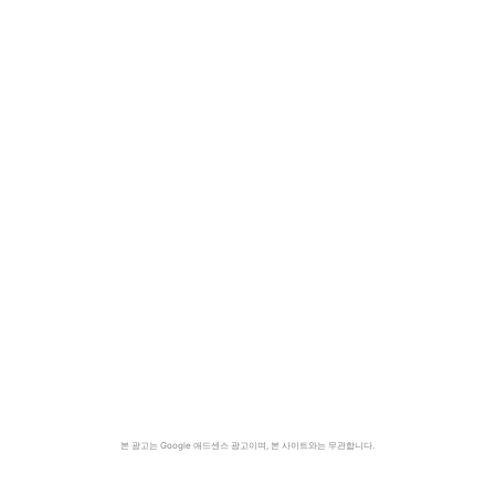
본 광고는 Google 애드센스 광고이며, 본 사이트와는 무관합니다.