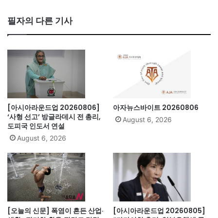
ce
bo
필자의 다른 기사
ok
[아시아라운드업 20260806]
아자뉴스바이트 20260806
‘사형 선고’ 방글라데시 전 총리,
August 6, 2026
도피국 인도서 연설
August 6, 2026
[오늘의 신문] 폭염이 흔든 산업·
[아시아라운드업 20260805]