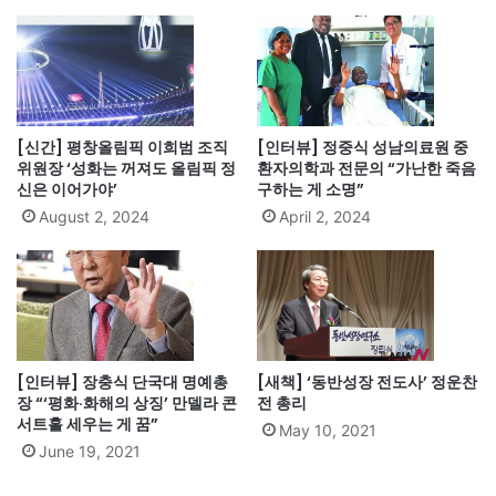
[신간] 평창올림픽 이희범 조직
[인터뷰] 정중식 성남의료원 중
위원장 ‘성화는 꺼져도 올림픽 정
환자의학과 전문의 “가난한 죽음
신은 이어가야’
구하는 게 소명”
August 2, 2024
April 2, 2024
[인터뷰] 장충식 단국대 명예총
[새책] ‘동반성장 전도사’ 정운찬
장 “‘평화·화해의 상징’ 만델라 콘
전 총리
서트홀 세우는 게 꿈”
May 10, 2021
June 19, 2021