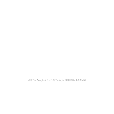
본 광고는 Google 애드센스 광고이며, 본 사이트와는 무관합니다.