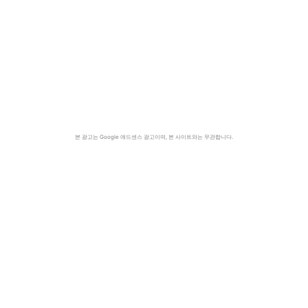
본 광고는 Google 애드센스 광고이며, 본 사이트와는 무관합니다.