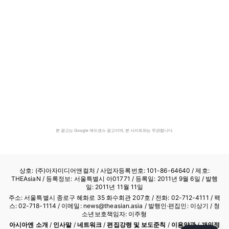
본 광고는 Google 애드센스 광고이며, 본 사이트와는 무관합니다.
상호: (주)아자미디어앤컬처 /
사업자등록번호: 101-86-64640
/ 제호:
THEAsiaN / 등록정보: 서울특별시 아01771 / 등록일: 2011년 9월 6일 / 발행
일: 2011년 11월 11일
주소: 서울특별시 종로구 혜화로 35 화수회관 207호 / 전화: 02-712-4111 /
팩
스: 02-718-1114
/ 이메일: news@theasian.asia / 발행인·편집인: 이상기 / 청
소년보호책임자: 이주형
아시아엔 소개
/
인사말
/
네트워크
/
편집강령 및 보도준칙
/
이용약관
/
개인정