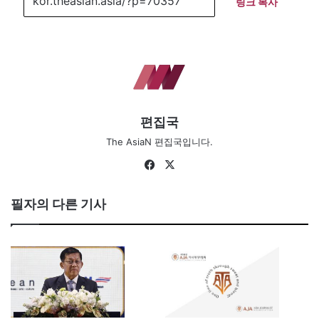
링크 복사
편집국
The AsiaN 편집국입니다.
Fa
X
ce
bo
필자의 다른 기사
ok