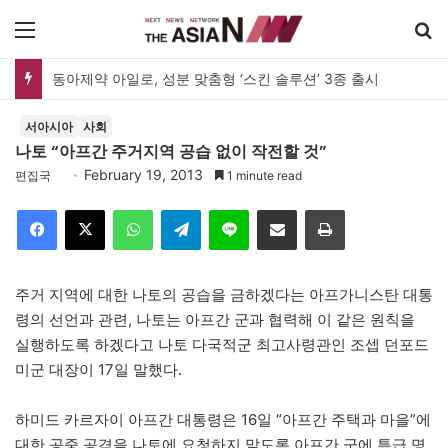
메뉴
동아제약 아일로, 성분 맞춤형 ‘스킨 솔루션’ 3종 출시
서아시아
사회
나토 “아프간 주거지역 공습 없이 작전할 것”
February 19, 2013
편집국
1 minute read
Facebook
X
WhatsApp
Telegram
Line
이메일
인쇄
주거 지역에 대한 나토의 공습을 금하겠다는 아프가니스탄 대통
령의 선언과 관련, 나토는 아프간 군과 협력해 이 같은 원칙을
실행하도록 하겠다고 나토 다국적군 최고사령관인 조셉 던포드
미군 대장이 17일 말했다.
하미드 카르자이 아프간 대통령은 16일 “아프간 주택과 마을”에
대한 공중 공격을 나토에 요청하지 말도록 아프간 군에 특급 명