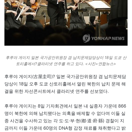
후루야 게이지 일본 국가공안위원장 겸 납치문제담당상이 18일 도쿄 산
토리홀에서?클라리넷 연주를 하고 있다. <사진=연합뉴스>
후루야 게이지(古屋圭司)? 일본 국가공안위원장 겸 납치문제담
당상이 18일 오후 도쿄 산토리홀에서 열린 북한의 납치 문제 해
결을 위한 자선콘서트에서 클라리넷 연주를 선보였다.
후루야 게이지는 8일 기자회견에서 일본 내 실종자 가운데 866
명이 북한에 의해 납치됐다는 의혹을 배제할 수 없다며 이들 실
종 사건을 수사하고 있는 각 도·도·부·현(都·道·府·縣) 경찰이 지
금까지 이들 가운데 60명의 DNA형 감정 재료를 채취했다고 밝