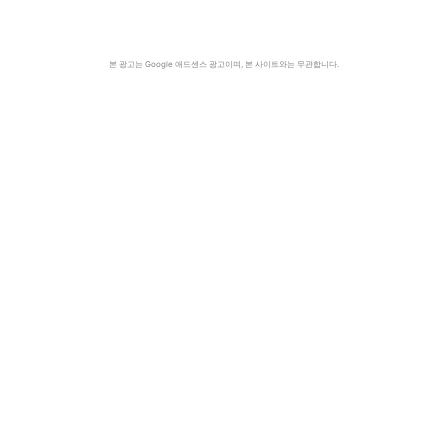
본 광고는 Google 애드센스 광고이며, 본 사이트와는 무관합니다.