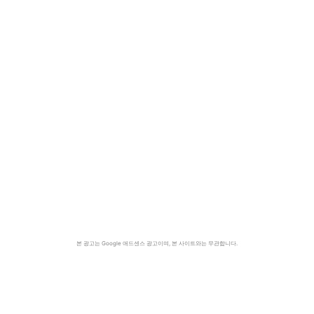
본 광고는 Google 애드센스 광고이며, 본 사이트와는 무관합니다.