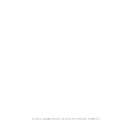
본 광고는 Google 애드센스 광고이며, 본 사이트와는 무관합니다.