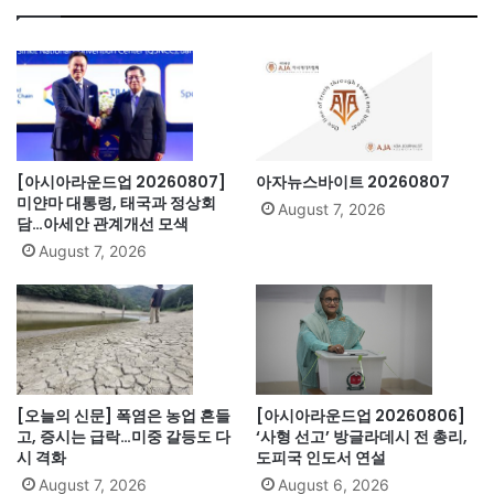
ok
[아시아라운드업 20260807]
아자뉴스바이트 20260807
미얀마 대통령, 태국과 정상회
August 7, 2026
담…아세안 관계개선 모색
August 7, 2026
[오늘의 신문] 폭염은 농업 흔들
[아시아라운드업 20260806]
고, 증시는 급락…미중 갈등도 다
‘사형 선고’ 방글라데시 전 총리,
시 격화
도피국 인도서 연설
August 7, 2026
August 6, 2026