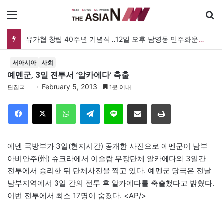
메뉴
유가협 창립 40주년 기념식…12일 오후 남영동 민주화운동기념관
서아시아
사회
예멘군, 3일 전투서 ‘알카에다’ 축출
February 5, 2013
편집국
1분 이내
Facebook
X
WhatsApp
Telegram
Line
이메일
인쇄
예멘 국방부가 3일(현지시간) 공개한 사진으로 예멘군이 남부
아비안주(州) 슈크라에서 이슬람 무장단체 알카에다와 3일간
전투에서 승리한 뒤 단체사진을 찍고 있다. 예멘군 당국은 전날
남부지역에서 3일 간의 전투 후 알카에다를 축출했다고 밝혔다.
이번 전투에서 최소 17명이 숨졌다. <AP/>