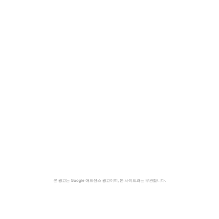
본 광고는 Google 애드센스 광고이며, 본 사이트와는 무관합니다.