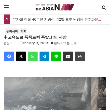
메뉴
유가협 창립 40주년 기념식…12일 오후 남영동 민주화운동기념관
동아시아
사회
中고속도로 폭죽트럭 폭발..11명 사망
February 3, 2013
편집국
완독 약 2 분 소요
Facebook
X
WhatsApp
Telegram
Line
이메일
인쇄