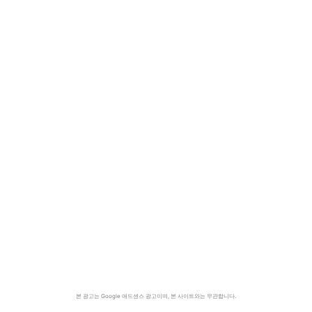
본 광고는 Google 애드센스 광고이며, 본 사이트와는 무관합니다.