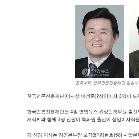
왼쪽부터 한국언론진흥재단 김성수 
한국언론진흥재단(이사장 이성준)?상임이사 3명이 모
한국언론진흥재단은 4일 연합뉴스 워싱턴특파원 출신의 
재식씨와 함께 3명 전원이 특파원 출신이 상임이사직을
김 신임 이사는 경영본부장 보직을?김현호(58) 사업본부