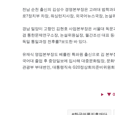
전남 순천 출신의 김성수 경영본부장은 고려대 법학과
로?정치부 차장, 워싱턴지사장, 외국어뉴스국장, 논설위
경남 밀양이 고향인 김현호 사업본부장은 서울대 독문과
겸 통한문제연구소장, 논설위원실장, 월간조선 대표 등을
독일 통일과정 전후를?보도한 바 있다.
유재식 영업본부장도 베를린 특파원 출신으로 김 본부장
국어대 졸업 후 중앙일보에 입사해 대중문화팀장, 문
관광부 부대변인, 대통령직속 G20정상회의준비위원회
▼ 
한국언론진흥재단