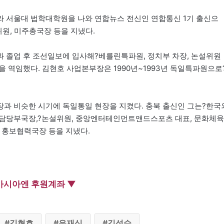
와 서울대 법학대학원을 나와 연합뉴스 전신인 연합통신 1기 출신으
원, 미주총국장 등을 지냈다.
 졸업 후 조선일보에 입사해?베를린특파원, 정치부 차장, 논설위원
 역임했다. 김현호 사업본부장은 1990년~1993년 독일특파원으로
과 비슷한 시기에 독일통일 현장을 지켰다. 충북 출신인 그는?한국
화담당부국장,?논설위원, 중앙엔터테인먼트앤드스포츠 대표, 문화체육
 홍보협력국장 등을 지냈다.
아시아엔 후원계좌 ▼
김현호
유재식
김성수