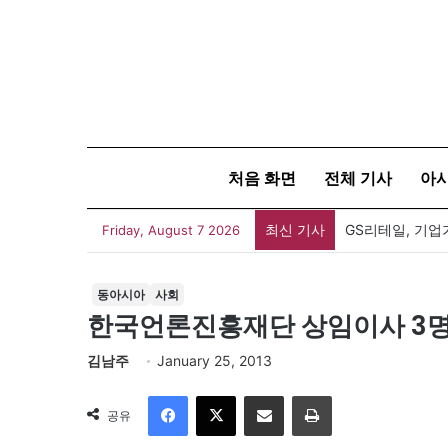
처음 화면
전체 기사
아
최신 기사
GS리테일, 기업
Friday, August 7 2026
동아시아
사회
한국언론진흥재단 상임이사 3명 
김남주
January 25, 2013
Facebook
X
이메일
인쇄
공유