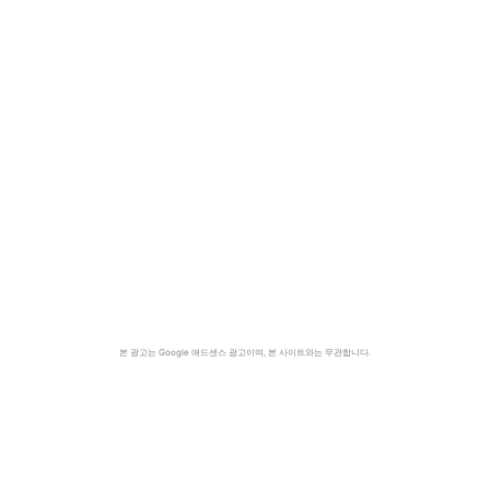
본 광고는 Google 애드센스 광고이며, 본 사이트와는 무관합니다.