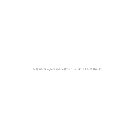
본 광고는 Google 애드센스 광고이며, 본 사이트와는 무관합니다.