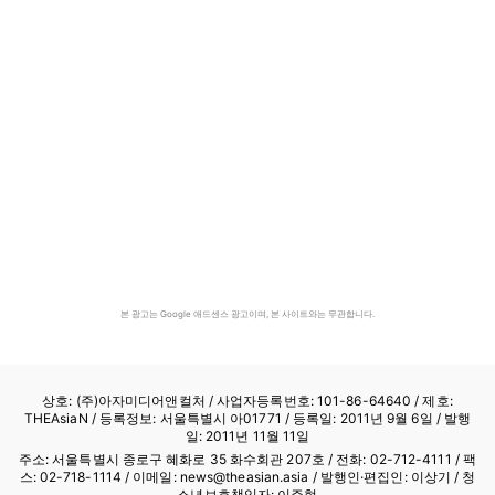
본 광고는 Google 애드센스 광고이며, 본 사이트와는 무관합니다.
상호: (주)아자미디어앤컬처 /
사업자등록번호: 101-86-64640
/ 제호:
THEAsiaN / 등록정보: 서울특별시 아01771 / 등록일: 2011년 9월 6일 / 발행
일: 2011년 11월 11일
주소: 서울특별시 종로구 혜화로 35 화수회관 207호 / 전화: 02-712-4111 /
팩
스: 02-718-1114
/ 이메일: news@theasian.asia / 발행인·편집인: 이상기 / 청
소년보호책임자: 이주형