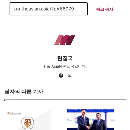
링크 복사
편집국
The AsiaN 편집국입니다.
Fa
X
ce
bo
필자의 다른 기사
ok