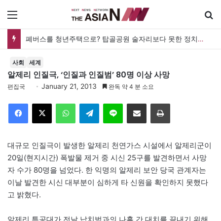
메뉴
폐버스를 청년주택으로? 탑골공원 술자리보다 못한 정치의 상상력
사회
세계
알제리 인질극, ‘인질과 인질범’ 80명 이상 사망
January 21, 2013
편집국
완독 약 4 분 소요
Facebook
X
WhatsApp
Telegram
Line
이메일
인쇄
대규모 인질극이 발생한 알제리 천연가스 시설에서 알제리군이
20일(현지시간) 폭발물 제거 중 시신 25구를 발견하면서 사망
자 수가 80명을 넘었다. 한 익명의 알제리 보안 당국 관계자는
이날 발견한 시신 대부분이 심하게 타 신원을 확인하지 못했다
고 밝혔다.
알제리 특공대가 전날 납치범과의 나흘 간 대치를 끝내기 위해