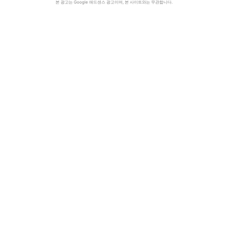
본 광고는 Google 애드센스 광고이며, 본 사이트와는 무관합니다.