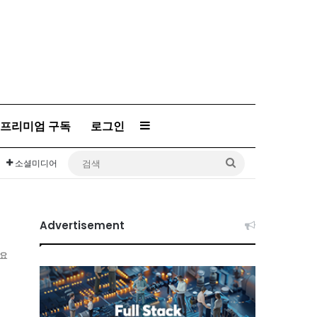
프리미엄 구독
로그인
Sidebar
검
소셜미디어
색
Advertisement
소요