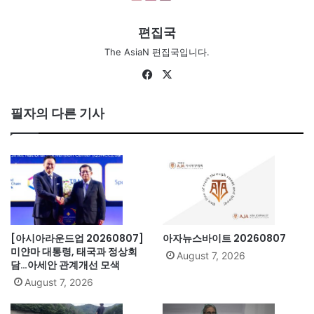
편집국
The AsiaN 편집국입니다.
Fa
X
ce
bo
필자의 다른 기사
ok
[아시아라운드업 20260807]
아자뉴스바이트 20260807
미얀마 대통령, 태국과 정상회
August 7, 2026
담…아세안 관계개선 모색
August 7, 2026