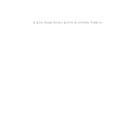
본 광고는 Google 애드센스 광고이며, 본 사이트와는 무관합니다.