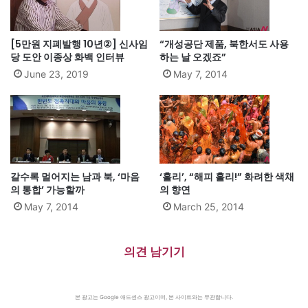
[5만원 지폐발행 10년②] 신사임
“개성공단 제품, 북한서도 사용
당 도안 이종상 화백 인터뷰
하는 날 오겠죠”
June 23, 2019
May 7, 2014
갈수록 멀어지는 남과 북, ‘마음
‘홀리’, “해피 홀리!” 화려한 색채
의 통합’ 가능할까
의 향연
May 7, 2014
March 25, 2014
의견 남기기
본 광고는 Google 애드센스 광고이며, 본 사이트와는 무관합니다.