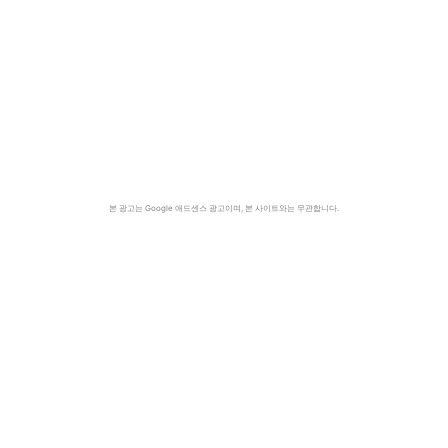
본 광고는 Google 애드센스 광고이며, 본 사이트와는 무관합니다.