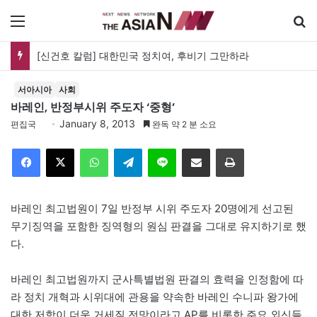
메뉴
[신건호 칼럼] 대한민국 정치여, 후비기 그만하라
서아시아
사회
바레인, 반정부시위 주도자 ‘중형’
January 8, 2013
편집국
완독 약 2 분 소요
Facebook
X
WhatsApp
Telegram
Line
이메일
인쇄
바레인 최고법원이 7일 반정부 시위 주도자 20명에게 선고된
무기징역을 포함한 징역형의 원심 판결을 그대로 유지하기로 했
다.
바레인 최고법원까지 군사특별법원 판결의 효력을 인정함에 따
라 정치 개혁과 시위대에 관용을 약속한 바레인 수니파 왕가에
대한 저항이 더욱 거세질 전망이라고 AP를 비롯한 주요 외신들