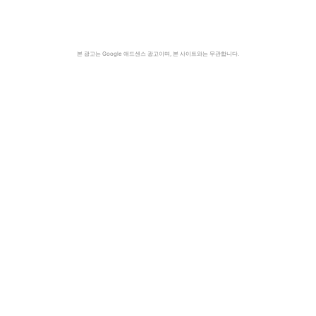
본 광고는 Google 애드센스 광고이며, 본 사이트와는 무관합니다.