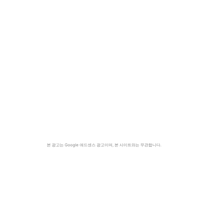
본 광고는 Google 애드센스 광고이며, 본 사이트와는 무관합니다.