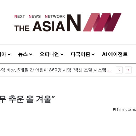
시아
뉴스
오피니언
다국어판
AI 에이전트
방글라데시 홍역 비상, 5개월 간 어린이 860명 사망 “백신 조달 시스템 변경이 화근”
무 추운 올 겨울”
1 minute re