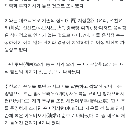
재력과 투자가치가 높은 것으로 조사됐다.
이와는 대조적으로 기존의 장시(江西)·저장(浙江)요리, 쓰촨요
리(川菜), 신선로(샤브샤브, 火?, 중국명 훠궈), 빵·디저트 음식점
은 상대적으로 인기가 없는 것으로 나타났다. 이들 음식점 수는
상하이에 이미 많은 편이라 경쟁이 치열하며 더 이상 발전할 가
능성도 없다.
다만 후난(湖南)요리, 동북 지역 요리, 구이저우(?州)요리는 아
직 발전의 여지가 있는 것으로 나타났다.
추천요리 순위를 보면 돼지고기를 달콤하고 짭짤한 맛이 나는
양념으로 조린 훙샤오러우(??肉), 새우볶음 요리인 칭차오허샤
런(?炒河?仁), 게와 두부를 조린 셰펀더우푸(蟹粉豆腐), 깐 새우
를 투명하게 조리한 수이징샤런(水晶?仁), 새우를 센 불로 단시
간에 볶은 여우바오샤(油爆?) 순으로 나타났다. 이 중 새우와 게
가 들어간 요리가 4개나 됐다.