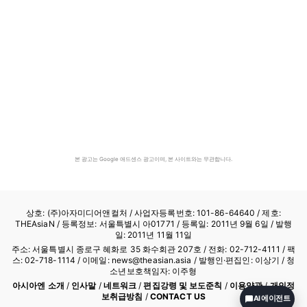
본 광고는 Google 애드센스 광고이며, 본 사이트와는 무관합니다.
상호: (주)아자미디어앤컬처 /
사업자등록번호: 101-86-64640
/ 제호:
THEAsiaN / 등록정보: 서울특별시 아01771 / 등록일: 2011년 9월 6일 / 발행
일: 2011년 11월 11일
주소: 서울특별시 종로구 혜화로 35 화수회관 207호 / 전화: 02-712-4111 /
팩
스: 02-718-1114
/ 이메일: news@theasian.asia / 발행인·편집인: 이상기 / 청
소년보호책임자: 이주형
아시아엔 소개
/
인사말
/
네트워크
/
편집강령 및 보도준칙
/
이용약관
/
개인정
보취급방침
/
CONTACT US
AI 에이전트