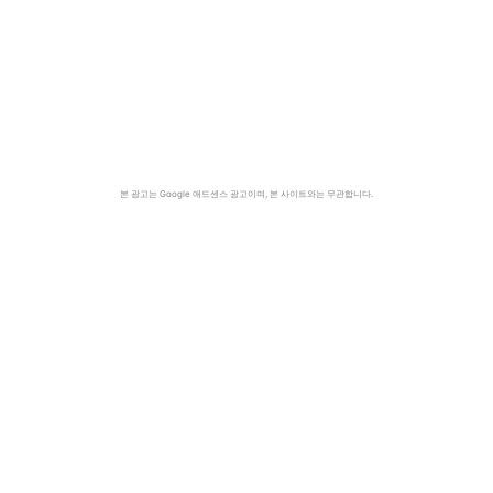
본 광고는 Google 애드센스 광고이며, 본 사이트와는 무관합니다.