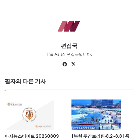
편집국
The AsiaN 편집국입니다.
Fa
X
ce
bo
필자의 다른 기사
ok
아자뉴스바이트 20260809
[북한 주간브리핑·8.2~8.8] 폭