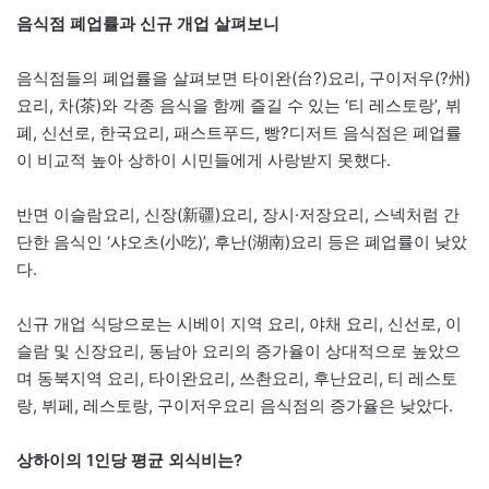
음식점 폐업률과 신규 개업 살펴보니
음식점들의 폐업률을 살펴보면 타이완(台?)요리, 구이저우(?州)
요리, 차(茶)와 각종 음식을 함께 즐길 수 있는 ‘티 레스토랑’, 뷔
폐, 신선로, 한국요리, 패스트푸드, 빵?디저트 음식점은 폐업률
이 비교적 높아 상하이 시민들에게 사랑받지 못했다.
반면 이슬람요리, 신장(新疆)요리, 장시·저장요리, 스넥처럼 간
단한 음식인 ‘샤오츠(小吃)’, 후난(湖南)요리 등은 폐업률이 낮았
다.
신규 개업 식당으로는 시베이 지역 요리, 야채 요리, 신선로, 이
슬람 및 신장요리, 동남아 요리의 증가율이 상대적으로 높았으
며 동북지역 요리, 타이완요리, 쓰촨요리, 후난요리, 티 레스토
랑, 뷔페, 레스토랑, 구이저우요리 음식점의 증가율은 낮았다.
상하이의 1인당 평균 외식비는?