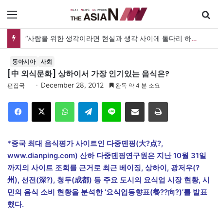
메뉴
“사람을 위한 생각이라면 현실과 생각 사이에 돌다리 하나는 놓아야 하지 않을까”
동아시아
사회
[中 외식문화] 상하이서 가장 인기있는 음식은?
December 28, 2012
편집국
완독 약 4 분 소요
Facebook
X
WhatsApp
Telegram
Line
이메일
인쇄
*중국 최대 음식평가 사이트인 다중뎬핑(大?点?,
www.dianping.com) 산하 다중뎬핑연구원은 지난 10월 31일
까지의 사이트 조회를 근거로 최근 베이징, 상하이, 광저우(?
州), 선전(深?), 청두(成都) 등 주요 도시의 요식업 시장 현황, 시
민의 음식 소비 현황을 분석한 ‘요식업동향표(餐??向?)’를 발표
했다.