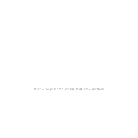
본 광고는 Google 애드센스 광고이며, 본 사이트와는 무관합니다.