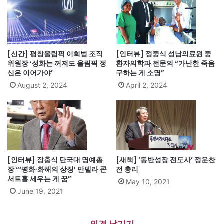
[신간] 평창올림픽 이희범 조직
[인터뷰] 정중식 성남의료원 중
위원장 ‘성화는 꺼져도 올림픽 정
환자의학과 전문의 “가난한 죽음
신은 이어가야’
구하는 게 소명”
August 2, 2024
April 2, 2024
[인터뷰] 장충식 단국대 명예총
[새책] ‘동반성장 전도사’ 정운찬
장 “‘평화·화해의 상징’ 만델라 콘
전 총리
서트홀 세우는 게 꿈”
May 10, 2021
June 19, 2021
의견 남기기