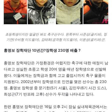
초등학생이지만 얼굴만 봐도 축구선수다. 왼쪽부터 서준성(골키퍼), 정
기연(수비형 미드필더), 김태희(공격형 미드필더), 이윤성(골키퍼)군.
홍명보 장학재단 10년간?장학생 230명 배출 ?
홍명보 장학재단은 가정환경은 어렵지만 축구에 대한 애정이 남
다르고 성실한 초중고 학생 20여 명을 매년 장학생으로 선발해
왔다. 이들에게는 장학금과 함께 고교 졸업시까지 축구 물품이
지원된다. 2002년부터 장학생으로 인연을 맺은 선수는 총 230
명. 홍명보 장학생 중 문기한(5기 서울), 김민우(6기 사간 도스),
최성근(7기 반포레 고후) 선수가 두각을 나타내고 있다.
한편 홍명보 장학재단은 16일 오후 2시 잠실 실내체육관에서는