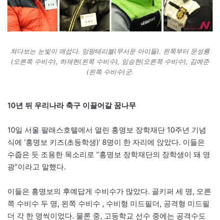
쳐다보는 눈빛이 매섭다. 앙팡테리블(무서운 아이들). 왼쪽부터 문성룡
(오른쪽 수비수), 하재현(왼쪽 수비수), 임승현(오른쪽 수비수), 김예준
(왼쪽 수비수)군.
10년 뒤 우리나라 축구 이끌어갈 꿈나무
10일 서울 팔래스호텔에서 열린 홍명보 장학재단 10주년 기념
식에 ‘홍명보 키즈(초등학생)’ 8명이 한 자리에 앉았다. 이들은
수줍은 듯 조용한 목소리로 “홍명보 장학재단의 장학생이 돼 영
광”이라고 말했다.
이들은 홍명보의 후예답게 수비수가 많았다. 골키퍼 세 명, 오른
쪽 수비수 두 명, 왼쪽 수비수 , 수비형 미드필더, 공격형 미드필
더 각 한 명씩이었다. 물론 중, 고등학교 선수 중에는 공격수도