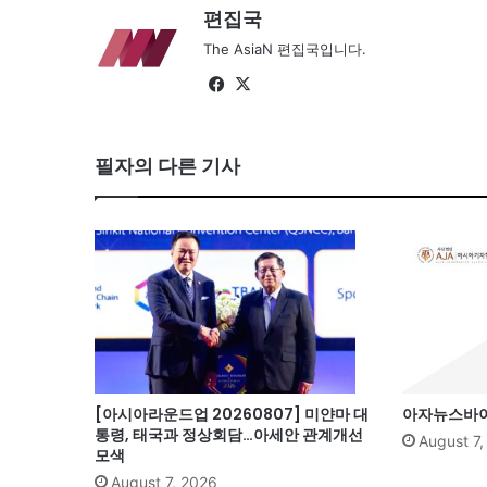
편집국
The AsiaN 편집국입니다.
Fa
X
ce
bo
필자의 다른 기사
ok
[아시아라운드업 20260807] 미얀마 대
아자뉴스바이트
통령, 태국과 정상회담…아세안 관계개선
August 7
모색
August 7, 2026