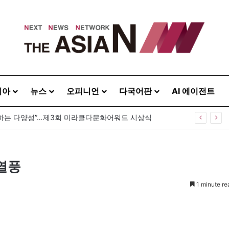
시아
뉴스
오피니언
다국어판
AI 에이전트
하는 다양성”…제3회 미라클다문화어워드 시상식
 열풍
1 minute re