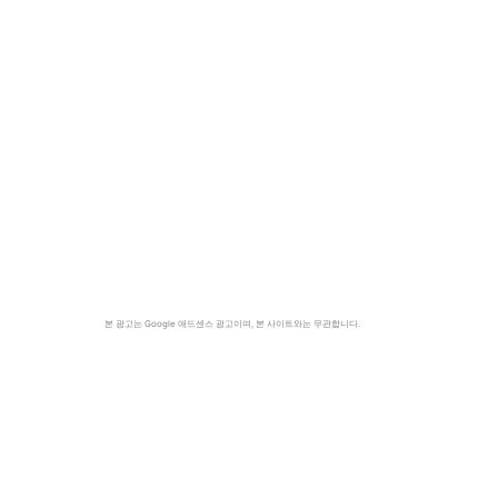
본 광고는 Google 애드센스 광고이며, 본 사이트와는 무관합니다.