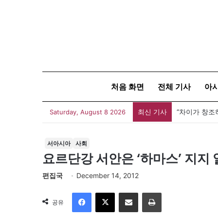
처음 화면
전체 기사
아
최신 기사
“차이가 창조
Saturday, August 8 2026
서아시아
사회
요르단강 서안은 ‘하마스’ 지지
편집국
December 14, 2012
Facebook
X
이메일
인쇄
공유