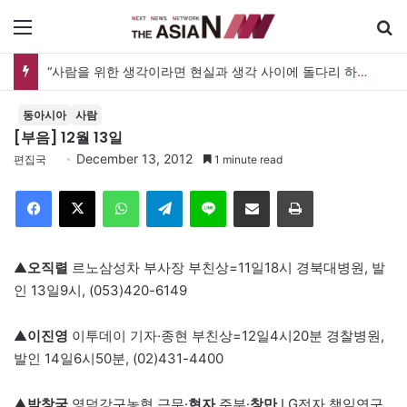
메뉴
“사람을 위한 생각이라면 현실과 생각 사이에 돌다리 하나는 놓아야 하지 않을까”
동아시아
사람
[부음] 12월 13일
December 13, 2012
편집국
1 minute read
Facebook
X
WhatsApp
Telegram
Line
이메일
인쇄
▲
오직렬
르노삼성차 부사장 부친상=11일18시 경북대병원, 발
인 13일9시, (053)420-6149
▲
이진영
이투데이 기자·종현 부친상=12일4시20분 경찰병원,
발인 14일6시50분, (02)431-4400
▲
박창국
영덕강구농협 근무·
현자
주부·
창만
LG전자 책임연구