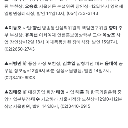
원 부친상,
오승호
서울신문 논설위원 장인상=12일14시 영덕제
일병원장례식장, 발인 14일10시, (054)733-3143
▲
이동호
사업·
향선
방송통신심의위원회 책임연구위원·
향미
주
부 부친상,
유의선
이화여대 언론홍보영상학부 교수·
옥상조
사
업 장인상=12일 18시 이대목동병원 장례식장, 발인 15일7시,
(02)2650-2743
▲
서병민
前 풍산 사장 모친상,
김효일
삼창기전 대표·
윤대석
공
무원 장모상=12일9시50분 삼성서울병원, 발인 14일7시,
(02)3410-6903
▲
진태준
前 대진공업 회장·
태영
사업·
태홍
前 한국외환은행 중
앙기업본부장·
태수
기요하라 서울지점장 모친상=12일0시12분
삼성서울병원, 발인 14일8시, (02)3410-6915