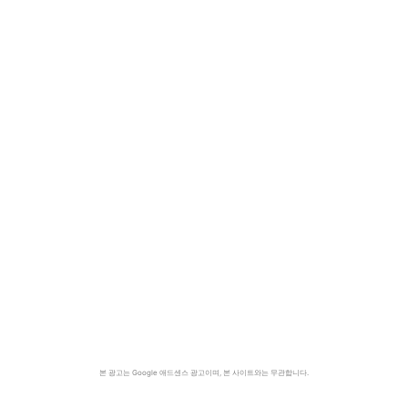
본 광고는 Google 애드센스 광고이며, 본 사이트와는 무관합니다.