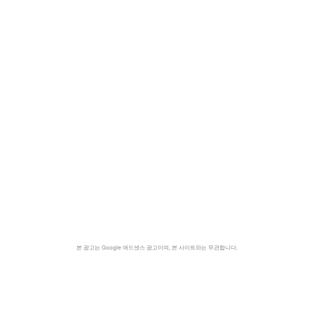
본 광고는 Google 애드센스 광고이며, 본 사이트와는 무관합니다.