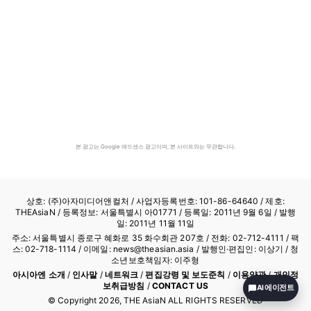
본 광고는 Google 애드센스 광고이며, 본 사이트와는 무관합니다.
상호: (주)아자미디어앤컬처 /
사업자등록번호: 101-86-64640
/ 제호:
THEAsiaN / 등록정보: 서울특별시 아01771 / 등록일: 2011년 9월 6일 / 발행
일: 2011년 11월 11일
주소: 서울특별시 종로구 혜화로 35 화수회관 207호 / 전화: 02-712-4111 /
팩
스: 02-718-1114
/ 이메일: news@theasian.asia / 발행인·편집인: 이상기 / 청
소년보호책임자: 이주형
아시아엔 소개
/
인사말
/
네트워크
/
편집강령 및 보도준칙
/
이용약관
/
개인정
보취급방침
/
CONTACT US
AI 에이전트
© Copyright
2026
, THE AsiaN ALL RIGHTS RESERVED