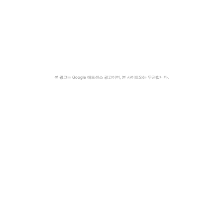
본 광고는 Google 애드센스 광고이며, 본 사이트와는 무관합니다.