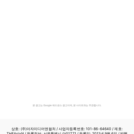
본 광고는 Google 애드센스 광고이며, 본 사이트와는 무관합니다.
상호: (주)아자미디어앤컬처 /
사업자등록번호: 101-86-64640
/ 제호:
THEAsiaN / 등록정보: 서울특별시 아01771 / 등록일: 2011년 9월 6일 / 발행