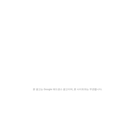
본 광고는 Google 애드센스 광고이며, 본 사이트와는 무관합니다.