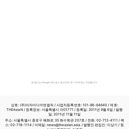
본 광고는 Google 애드센스 광고이며, 본 사이트와는 무관합니다.
상호: (주)아자미디어앤컬처 /
사업자등록번호: 101-86-64640
/ 제호:
THEAsiaN / 등록정보: 서울특별시 아01771 / 등록일: 2011년 9월 6일 / 발행
일: 2011년 11월 11일
주소: 서울특별시 종로구 혜화로 35 화수회관 207호 / 전화: 02-712-4111 /
팩
스: 02-718-1114
/ 이메일: news@theasian.asia / 발행인·편집인: 이상기 / 청