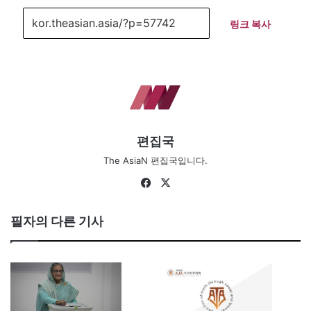
링크 복사
편집국
The AsiaN 편집국입니다.
Fa
X
ce
bo
필자의 다른 기사
ok