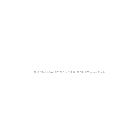
본 광고는 Google 애드센스 광고이며, 본 사이트와는 무관합니다.