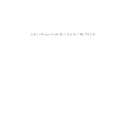
본 광고는 Google 애드센스 광고이며, 본 사이트와는 무관합니다.