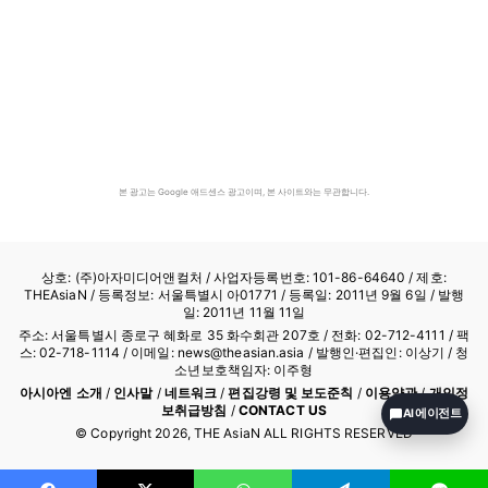
본 광고는 Google 애드센스 광고이며, 본 사이트와는 무관합니다.
상호: (주)아자미디어앤컬처 /
사업자등록번호: 101-86-64640
/ 제호:
THEAsiaN / 등록정보: 서울특별시 아01771 / 등록일: 2011년 9월 6일 / 발행
일: 2011년 11월 11일
주소: 서울특별시 종로구 혜화로 35 화수회관 207호 / 전화: 02-712-4111 /
팩
스: 02-718-1114
/ 이메일: news@theasian.asia / 발행인·편집인: 이상기 / 청
소년보호책임자: 이주형
아시아엔 소개
/
인사말
/
네트워크
/
편집강령 및 보도준칙
/
이용약관
/
개인정
보취급방침
/
CONTACT US
AI 에이전트
© Copyright
2026
, THE AsiaN ALL RIGHTS RESERVED