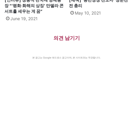
[인터뷰] 장충식 단국대 명예총
[새책] ‘동반성장 전도사’ 정운찬
장 “‘평화·화해의 상징’ 만델라 콘
전 총리
서트홀 세우는 게 꿈”
May 10, 2021
June 19, 2021
의견 남기기
본 광고는 Google 애드센스 광고이며, 본 사이트와는 무관합니다.