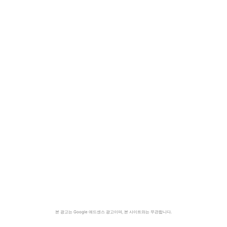
본 광고는 Google 애드센스 광고이며, 본 사이트와는 무관합니다.