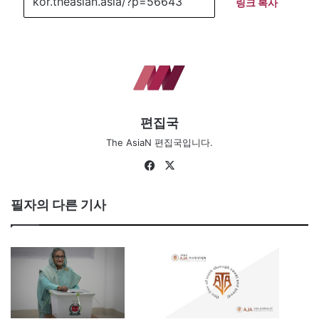
링크 복사
편집국
The AsiaN 편집국입니다.
Fa
X
ce
bo
필자의 다른 기사
ok