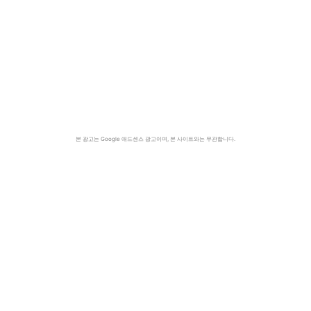
본 광고는 Google 애드센스 광고이며, 본 사이트와는 무관합니다.