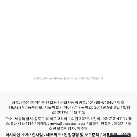
본 광고는 Google 애드센스 광고이며, 본 사이트와는 무관합니다.
상호: (주)아자미디어앤컬처 /
사업자등록번호: 101-86-64640
/ 제호:
THEAsiaN / 등록정보: 서울특별시 아01771 / 등록일: 2011년 9월 6일 / 발행
일: 2011년 11월 11일
주소: 서울특별시 종로구 혜화로 35 화수회관 207호 / 전화: 02-712-4111 /
팩
스: 02-718-1114
/ 이메일: news@theasian.asia / 발행인·편집인: 이상기 / 청
소년보호책임자: 이주형
아시아엔 소개
/
인사말
/
네트워크
/
편집강령 및 보도준칙
/
이용약관
/
개인정