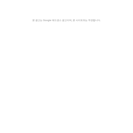
본 광고는 Google 애드센스 광고이며, 본 사이트와는 무관합니다.