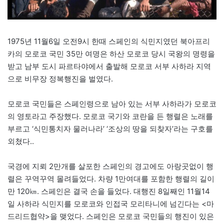
1975년 11월6일 오전9시 한때 스페인의 식민지였던 북아프리
카의 모로코 국민 35만 여명은 하산 모로코 당시 국왕의 명령을
받고 남부 도시 파르타야에서 출발해 모로코 서부 사하라 지역
으로 비무장 정복행진을 벌였다.
모로코 국민들은 스페인령으로 남아 있는 서부 사하라가 모로코
의 영토라고 주장했다. 모로코 국기와 코란을 든 행렬은 노래를
부르고 ‘식민통치자 물러나라’ ‘조상의 땅을 되찾자’라는 구호를
외쳤다..
국경에 지뢰 2만개를 살포한 스페인의 경고에도 아랑곳없이 행
렬은 꾸역꾸역 몰려들었다. 차량 1만여대를 포함한 행렬의 길이
만 120㎞. 스페인은 결국 손을 들었다. 대행진 8일째인 11월14
일 사하라 식민지를 모로코와 인접국 모리타니에 넘긴다는 <마
드리드협약>을 맺었다. 스페인은 모로코 국민들의 행진이 있은