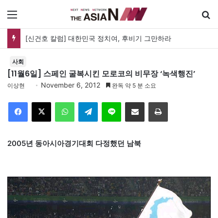
메뉴
[신건호 칼럼] 대한민국 정치여, 후비기 그만하라
사회
[11월6일] 스페인 굴복시킨 모로코의 비무장 ‘녹색행진’
November 6, 2012
이상현
완독 약 5 분 소요
Facebook
X
WhatsApp
Telegram
Line
이메일
인쇄
2005년 동아시아경기대회 다정했던 남북