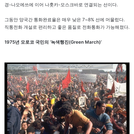
경-나오에쓰에 이어 나훗카-모스크바로 연결되는 선이다.
그동안 양국간 통화완료율은 매우 낮은 7~8% 선에 머물렀다.
직통전화 개설로 편리하고 좋은 품질로 전화통화가 가능해졌다.
1975년 모로코 국민의 ‘녹색행진(Green March)’