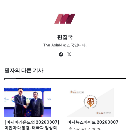
편집국
The AsiaN 편집국입니다.
Fa
X
ce
bo
필자의 다른 기사
ok
[아시아라운드업 20260807]
아자뉴스바이트 20260807
미얀마 대통령, 태국과 정상회
August 7, 2026