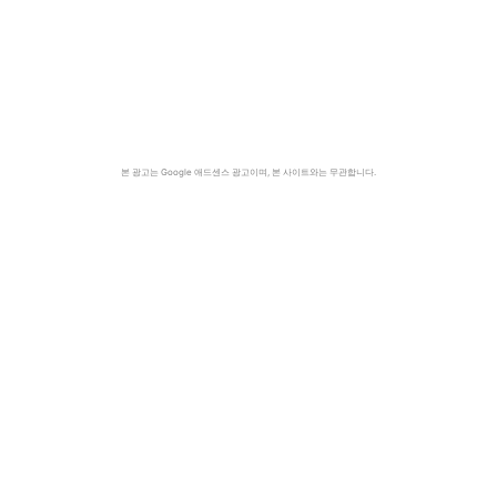
본 광고는 Google 애드센스 광고이며, 본 사이트와는 무관합니다.