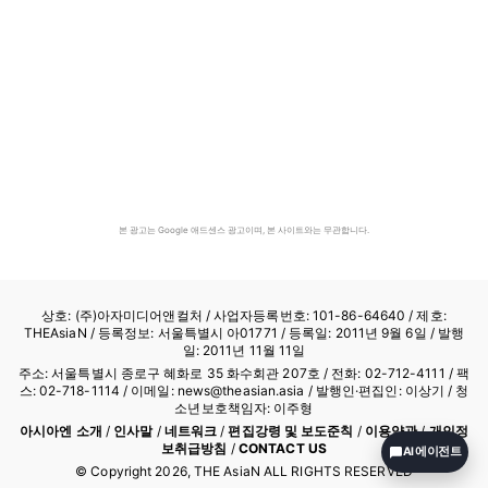
본 광고는 Google 애드센스 광고이며, 본 사이트와는 무관합니다.
상호: (주)아자미디어앤컬처 /
사업자등록번호: 101-86-64640
/ 제호:
THEAsiaN / 등록정보: 서울특별시 아01771 / 등록일: 2011년 9월 6일 / 발행
일: 2011년 11월 11일
주소: 서울특별시 종로구 혜화로 35 화수회관 207호 / 전화: 02-712-4111 /
팩
스: 02-718-1114
/ 이메일: news@theasian.asia / 발행인·편집인: 이상기 / 청
소년보호책임자: 이주형
아시아엔 소개
/
인사말
/
네트워크
/
편집강령 및 보도준칙
/
이용약관
/
개인정
보취급방침
/
CONTACT US
AI 에이전트
© Copyright
2026
, THE AsiaN ALL RIGHTS RESERVED