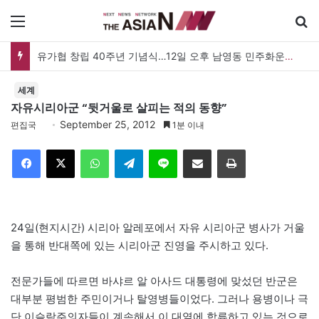
메뉴
유가협 창립 40주년 기념식…12일 오후 남영동 민주화운동기념관
세계
자유시리아군 “뒷거울로 살피는 적의 동향”
September 25, 2012
편집국
1분 이내
Facebook
X
WhatsApp
Telegram
Line
이메일
인쇄
24일(현지시간) 시리아 알레포에서 자유 시리아군 병사가 거울
을 통해 반대쪽에 있는 시리아군 진영을 주시하고 있다.
전문가들에 따르면 바샤르 알 아사드 대통령에 맞섰던 반군은
대부분 평범한 주민이거나 탈영병들이었다. 그러나 용병이나 극
단 이슬람주의자들이 계속해서 이 대열에 합류하고 있는 것으로