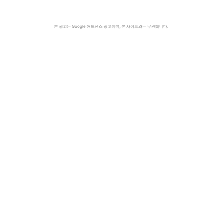
본 광고는 Google 애드센스 광고이며, 본 사이트와는 무관합니다.