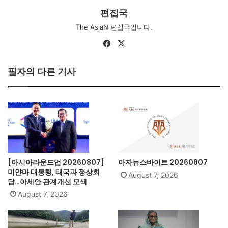
편집국
The AsiaN 편집국입니다.
Fa
X
ce
bo
필자의 다른 기사
ok
[아시아라운드업 20260807]
아자뉴스바이트 20260807
미얀마 대통령, 태국과 정상회
August 7, 2026
담…아세안 관계개선 모색
August 7, 2026