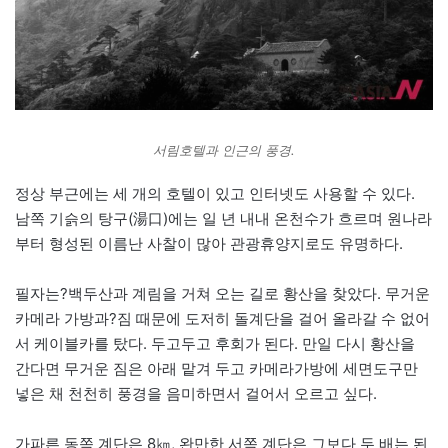
서림호텔과 인근의 풍경.
정상 부근에는 세 개의 호텔이 있고 인터넷도 사용할 수 있다.
남쪽 기슭의 탕구(湯口)에는 일 년 내내 온천수가 흐르며 원나라
부터 형성된 이름난 사찰이 많아 관광휴양지로도 유명하다.
필자는?백두산과 계림을 거쳐 오는 길로 황산을 찾았다. 무거운
카메라 가방과?짐 때문에 도저히 돌계단을 걸어 올라갈 수 없어
서 케이블카를 탔다. 두고두고 후회가 된다. 만일 다시 황산을
간다면 무거운 짐은 아래 맡겨 두고 카메라가방에 세면도구만
넣은 채 천천히 풍경을 음미하면서 걸어서 오르고 싶다.
가파른 동쪽 계단은 8㎞, 완만한 서쪽 계단은 그보다 두 배는 된