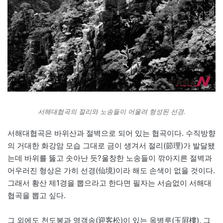
서해대협곡의 절리와 노송들이 어울려 형성된 선경.
서해대협곡은 바위산과 절벽으로 되어 있는 협곡이다. 수직방향
의 거대한 화강암 모습 그대로 금이 생겨서 절리(節理)가 발달됐
는데 바위를 뚫고 솟아난 듯?울창한 노송들이 깎아지른 절벽과
어우러진 형상은 가히 선경(仙境)이라 해도 손색이 없을 것이다.
그래서 황산 제1경을 뽑으라고 한다면 필자는 서슴없이 서해대
협곡을 뽑고 싶다.
그 외에도 천도봉과 영객송(迎客松)이 있는 옥병루(玉屛樓), 그