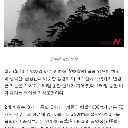
운해에 쌓인 북해.
황산(黃山)은 양자강 하류 안휘성(安徽省)에 속해 있으며 한국
의 설악산, 금강산과 비슷한 풍경이 다. 4계절이 뚜렷하며 연평
균 기온은 7~8℃, 250일 동안 안개가 끼어 있다. 180일 동안 비
가 내리는 특이한 기상조건이다.
2개의 호수, 3개의 폭포, 24개의 계류와 해발 1000m가 넘는 72
개의 봉우리로 형성돼 있다. 둘레는 250km로 설악산의 3배를
육박하고 중심부에는 연화봉(蓮華峰 1860m), 광명정(光明頂