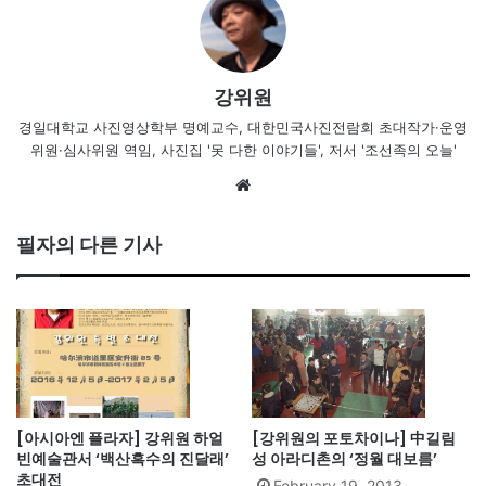
강위원
경일대학교 사진영상학부 명예교수, 대한민국사진전람회 초대작가·운영
위원·심사위원 역임, 사진집 '못 다한 이야기들', 저서 '조선족의 오늘'
We
bsi
te
필자의 다른 기사
[아시아엔 플라자] 강위원 하얼
[강위원의 포토차이나] 中길림
빈예술관서 ‘백산흑수의 진달래’
성 아라디촌의 ‘정월 대보름’
초대전
February 19, 2013