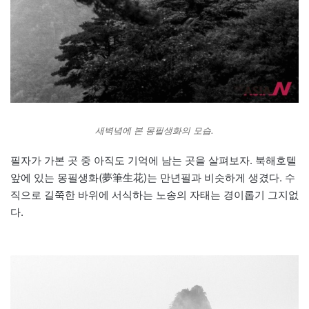
새벽녘에 본 몽필생화의 모습.
필자가 가본 곳 중 아직도 기억에 남는 곳을 살펴보자. 북해호텔
앞에 있는 몽필생화(夢筆生花)는 만년필과 비슷하게 생겼다. 수
직으로 길쭉한 바위에 서식하는 노송의 자태는 경이롭기 그지없
다.