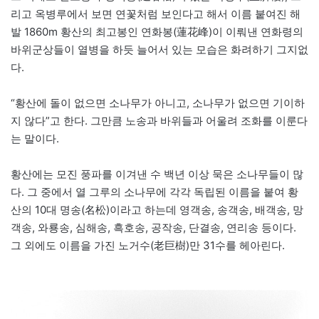
리고 옥병루에서 보면 연꽃처럼 보인다고 해서 이름 붙여진 해
발 1860m 황산의 최고봉인 연화봉(蓮花峰)이 이뤄낸 연화령의
바위군상들이 열병을 하듯 늘어서 있는 모습은 화려하기 그지없
다.
“황산에 돌이 없으면 소나무가 아니고, 소나무가 없으면 기이하
지 않다”고 한다. 그만큼 노송과 바위들과 어울려 조화를 이룬다
는 말이다.
황산에는 모진 풍파를 이겨낸 수 백년 이상 묵은 소나무들이 많
다. 그 중에서 열 그루의 소나무에 각각 독립된 이름을 붙여 황
산의 10대 명송(名松)이라고 하는데 영객송, 송객송, 배객송, 망
객송, 와룡송, 심해송, 흑호송, 공작송, 단결송, 연리송 등이다.
그 외에도 이름을 가진 노거수(老巨樹)만 31수를 헤아린다.