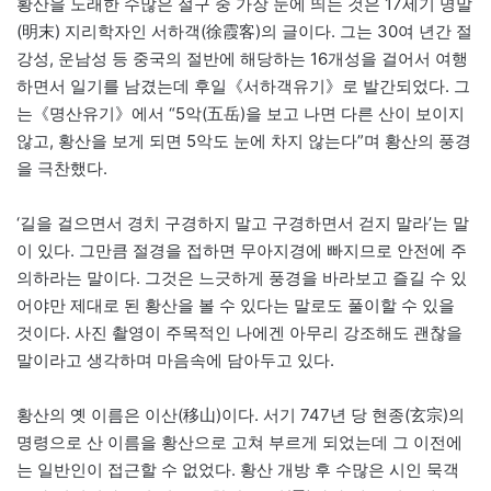
황산을 노래한 수많은 절구 중 가장 눈에 띄는 것은 17세기 명말
(明末) 지리학자인 서하객(徐霞客)의 글이다. 그는 30여 년간 절
강성, 운남성 등 중국의 절반에 해당하는 16개성을 걸어서 여행
하면서 일기를 남겼는데 후일《서하객유기》로 발간되었다. 그
는《명산유기》에서 “5악(五岳)을 보고 나면 다른 산이 보이지
않고, 황산을 보게 되면 5악도 눈에 차지 않는다”며 황산의 풍경
을 극찬했다.
‘길을 걸으면서 경치 구경하지 말고 구경하면서 걷지 말라’는 말
이 있다. 그만큼 절경을 접하면 무아지경에 빠지므로 안전에 주
의하라는 말이다. 그것은 느긋하게 풍경을 바라보고 즐길 수 있
어야만 제대로 된 황산을 볼 수 있다는 말로도 풀이할 수 있을
것이다. 사진 촬영이 주목적인 나에겐 아무리 강조해도 괜찮을
말이라고 생각하며 마음속에 담아두고 있다.
황산의 옛 이름은 이산(移山)이다. 서기 747년 당 현종(玄宗)의
명령으로 산 이름을 황산으로 고쳐 부르게 되었는데 그 이전에
는 일반인이 접근할 수 없었다. 황산 개방 후 수많은 시인 묵객