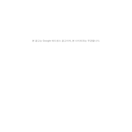
본 광고는 Google 애드센스 광고이며, 본 사이트와는 무관합니다.