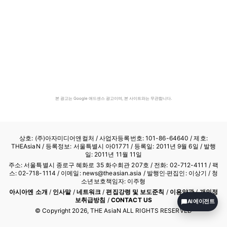
본 광고는 Google 애드센스 광고이며, 본 사이트와는 무관합니다.
상호: (주)아자미디어앤컬처 /
사업자등록번호: 101-86-64640
/ 제호:
THEAsiaN / 등록정보: 서울특별시 아01771 / 등록일: 2011년 9월 6일 / 발행
일: 2011년 11월 11일
주소: 서울특별시 종로구 혜화로 35 화수회관 207호 / 전화: 02-712-4111 /
팩
스: 02-718-1114
/ 이메일: news@theasian.asia / 발행인·편집인: 이상기 / 청
소년보호책임자: 이주형
아시아엔 소개
/
인사말
/
네트워크
/
편집강령 및 보도준칙
/
이용약관
/
개인정
보취급방침
/
CONTACT US
AI 에이전트
© Copyright
2026
, THE AsiaN ALL RIGHTS RESERVED