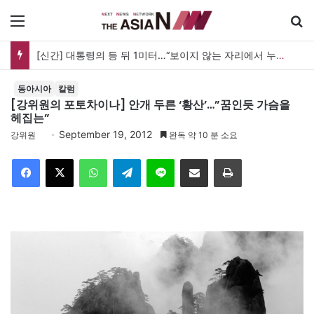
메뉴
세계 코리아타운, 한인 상권 넘어 한국문화의 광장으로
동아시아
칼럼
[강위원의 포토차이나] 안개 두른 ‘황산’…”꿈인듯 가슴을
헤집는”
September 19, 2012
강위원
완독 약 10 분 소요
Facebook
X
WhatsApp
Telegram
Line
이메일
인쇄