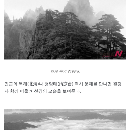
안개 속의 청량태.
인근의 북해(北海)나 청량태(淸凉台) 역시 운해를 만나면 원경
과 함께 어울려 선경의 모습을 보여준다.