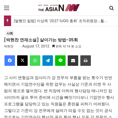
메뉴
[발행인 칼럼] 이상묵 ‘2027 IUGG 총회’ 조직위원장…휠체어 위에서 지구를 움직이는 학자
사회
[박현찬 연재소설] 살아가는 방법-35회
August 17, 2012
박현찬
완독 약 14 분 소요
Facebook
X
WhatsApp
Telegram
Line
이메일
인쇄
그 사이 변형섭과 캄샤이가 강 전무의 부름을 받는 횟수가 빈번
해지면서 기업연수단을 위한 업무는 사실상 기준과 리엔 두 사
람의 몫으로 떨어졌다. 변 차장에 더하여 행사담당 매니저인 캄
샤이마저 골프 투어 준비에 시간을 빼앗기다보니 기업연수 행사
프로그램을 담당하고 있는 직원들은 혼란을 피하기 어려웠다.
그렇다고 기준이 강 전무에게 달려가 따질 수도 없는 것이 공식
적으로는 기업연수단 행사와 골프 투어 행사 모두 강 전무의 소