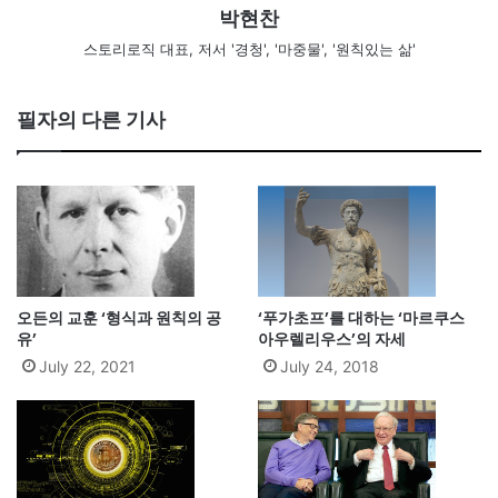
박현찬
스토리로직 대표, 저서 '경청', '마중물', '원칙있는 삶'
필자의 다른 기사
오든의 교훈 ‘형식과 원칙의 공
‘푸가초프’를 대하는 ‘마르쿠스
유’
아우렐리우스’의 자세
July 22, 2021
July 24, 2018