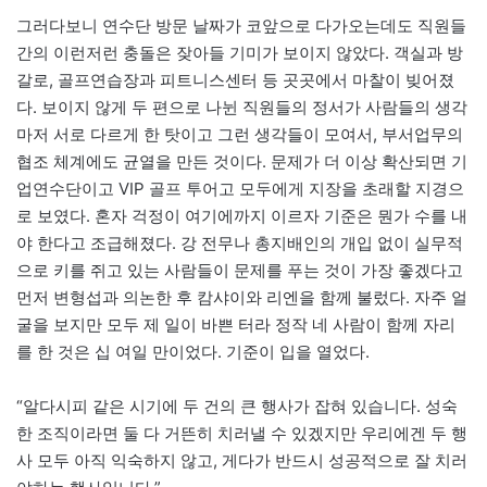
그러다보니 연수단 방문 날짜가 코앞으로 다가오는데도 직원들
간의 이런저런 충돌은 잦아들 기미가 보이지 않았다. 객실과 방
갈로, 골프연습장과 피트니스센터 등 곳곳에서 마찰이 빚어졌
다. 보이지 않게 두 편으로 나뉜 직원들의 정서가 사람들의 생각
마저 서로 다르게 한 탓이고 그런 생각들이 모여서, 부서업무의
협조 체계에도 균열을 만든 것이다. 문제가 더 이상 확산되면 기
업연수단이고 VIP 골프 투어고 모두에게 지장을 초래할 지경으
로 보였다. 혼자 걱정이 여기에까지 이르자 기준은 뭔가 수를 내
야 한다고 조급해졌다. 강 전무나 총지배인의 개입 없이 실무적
으로 키를 쥐고 있는 사람들이 문제를 푸는 것이 가장 좋겠다고
먼저 변형섭과 의논한 후 캄샤이와 리엔을 함께 불렀다. 자주 얼
굴을 보지만 모두 제 일이 바쁜 터라 정작 네 사람이 함께 자리
를 한 것은 십 여일 만이었다. 기준이 입을 열었다.
“알다시피 같은 시기에 두 건의 큰 행사가 잡혀 있습니다. 성숙
한 조직이라면 둘 다 거뜬히 치러낼 수 있겠지만 우리에겐 두 행
사 모두 아직 익숙하지 않고, 게다가 반드시 성공적으로 잘 치러