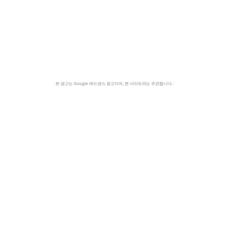
본 광고는 Google 애드센스 광고이며, 본 사이트와는 무관합니다.