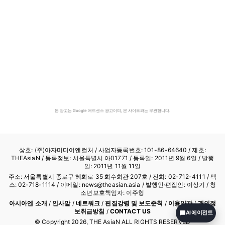
본 광고는 Google 애드센스 광고이며, 본 사이트와는 무관합니다.
상호: (주)아자미디어앤컬처 /
사업자등록번호: 101-86-64640
/ 제호:
THEAsiaN / 등록정보: 서울특별시 아01771 / 등록일: 2011년 9월 6일 / 발행
일: 2011년 11월 11일
주소: 서울특별시 종로구 혜화로 35 화수회관 207호 / 전화: 02-712-4111 /
팩
스: 02-718-1114
/ 이메일: news@theasian.asia / 발행인·편집인: 이상기 / 청
소년보호책임자: 이주형
아시아엔 소개
/
인사말
/
네트워크
/
편집강령 및 보도준칙
/
이용약관
/
개인정
보취급방침
/
CONTACT US
AI 에이전트
© Copyright
2026
, THE AsiaN ALL RIGHTS RESERVED