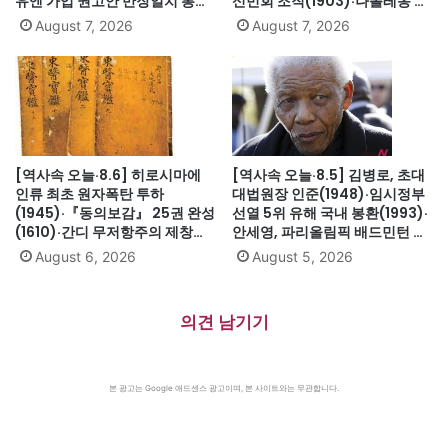
유엔 가입 권고안 만장일치 통과
신민회 조직(1903)·나폴레옹 세
(1991)·싱가포르, 말레이시아에
인트헬레나섬 유배(1815)·英 해
August 7, 2026
August 7, 2026
서 분리 독립(1965)·닉슨, 워터
군, 스페인 무적함대 격파
게이트로 사상 첫 대통령 사임
(1588)·美 화성탐사로봇 큐리오
(1974)
시티 화성 착륙(2012)·日, 화이
트리스트에서 한국 제외(2019)
[역사속 오늘·8.6] 히로시마에
[역사속 오늘·8.5] 김병로, 초대
인류 최초 원자폭탄 투하
대법원장 인준(1948)·임시정부
(1945)·『동의보감』 25권 완성
선열 5위 유해 국내 봉환(1993)·
(1610)·간디 무저항주의 제창
안세영, 파리올림픽 배드민턴 여
(1931)·대전엑스포 개막(1993)·
자단식 금메달(2024)·하시나 방
August 6, 2026
August 5, 2026
자메이카, 영국에서 독립(1962)
글라데시 총리 인도 망명
(2024)·미·영·소, 부분적 핵실험
금지조약 조인(1963)·넬슨 만델
의견 남기기
라 체포, 27년 옥고의 시작
(1962)
본 광고는 Google 애드센스 광고이며, 본 사이트와는 무관합니다.