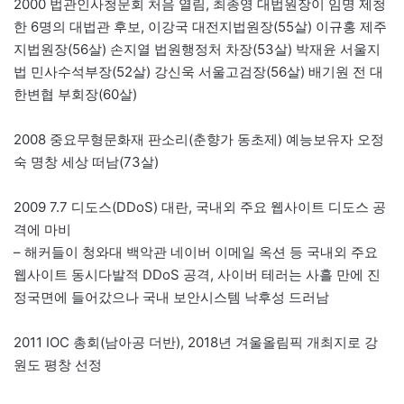
2000 법관인사청문회 처음 열림, 최종영 대법원장이 임명 제청
한 6명의 대법관 후보, 이강국 대전지법원장(55살) 이규홍 제주
지법원장(56살) 손지열 법원행정처 차장(53살) 박재윤 서울지
법 민사수석부장(52살) 강신욱 서울고검장(56살) 배기원 전 대
한변협 부회장(60살)
2008 중요무형문화재 판소리(춘향가 동초제) 예능보유자 오정
숙 명창 세상 떠남(73살)
2009 7.7 디도스(DDoS) 대란, 국내외 주요 웹사이트 디도스 공
격에 마비
– 해커들이 청와대 백악관 네이버 이메일 옥션 등 국내외 주요
웹사이트 동시다발적 DDoS 공격, 사이버 테러는 사흘 만에 진
정국면에 들어갔으나 국내 보안시스템 낙후성 드러남
2011 IOC 총회(남아공 더반), 2018년 겨울올림픽 개최지로 강
원도 평창 선정