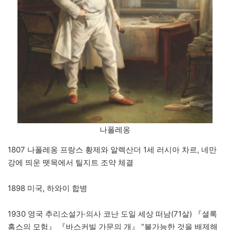
나폴레옹
1807 나폴레옹 프랑스 황제와 알렉산더 1세 러시아 차르, 네만
강에 띄운 뗏목에서 틸지트 조약 체결
1898 미국, 하와이 합병
1930 영국 추리소설가·의사 코난 도일 세상 떠남(71살) 『셜록
홈스의 모험』 『바스커빌 가문의 개』 “불가능한 것을 배제해