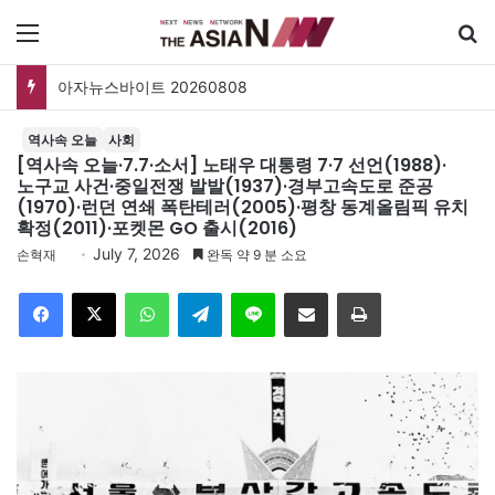
메뉴
검
아자뉴스바이트 20260808
역사속 오늘
사회
[역사속 오늘·7.7·소서] 노태우 대통령 7·7 선언(1988)·
노구교 사건·중일전쟁 발발(1937)·경부고속도로 준공
(1970)·런던 연쇄 폭탄테러(2005)·평창 동계올림픽 유치
확정(2011)·포켓몬 GO 출시(2016)
July 7, 2026
손혁재
완독 약 9 분 소요
Facebook
X
WhatsApp
Telegram
Line
이메일
인쇄