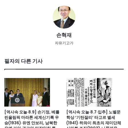
손혁재
자유기고가
필자의 다른 기사
[역사속 오늘·8.9] 손기정, 베를
[역사속 오늘·8.7·입추] 노벨문
린올림픽 마라톤 세계신기록 우
학상 ‘기탄잘리’ 타고르 별세
승(1936)·유엔 안보리, 남북한
(1941)·하와이 최초의 재미단체