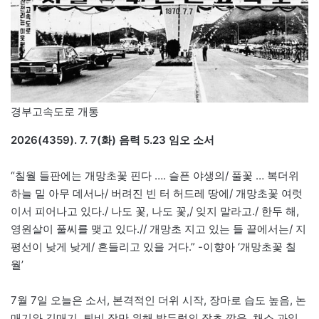
경부고속도로 개통
2026(4359). 7. 7(화) 음력 5.23 임오 소서
“칠월 들판에는 개망초꽃 핀다 …. 슬픈 야생의/ 풀꽃 … 복더위
하늘 밑 아무 데서나/ 버려진 빈 터 허드레 땅에/ 개망초꽃 여럿
이서 피어나고 있다./ 나도 꽃, 나도 꽃,/ 잊지 말라고./ 한두 해,
영원살이 풀씨를 맺고 있다.// 개망초 지고 있는 들 끝에서는/ 지
평선이 낮게 낮게/ 흔들리고 있을 거다.” -이향아 ‘개망초꽃 칠
월’
7월 7일 오늘은 소서, 본격적인 더위 시작, 장마로 습도 높음, 논
매기와 김매기, 퇴비 장만 위해 밭두렁의 잡초 깎음, 채소 과일