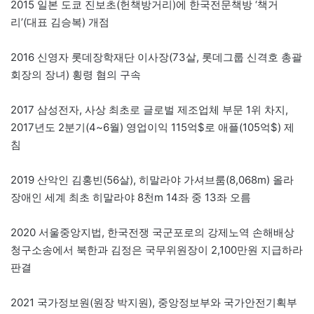
2015 일본 도쿄 진보초(헌책방거리)에 한국전문책방 ‘책거
리’(대표 김승복) 개점
2016 신영자 롯데장학재단 이사장(73살, 롯데그룹 신격호 총괄
회장의 장녀) 횡령 혐의 구속
2017 삼성전자, 사상 최초로 글로벌 제조업체 부문 1위 차지,
2017년도 2분기(4~6월) 영업이익 115억$로 애플(105억$) 제
침
2019 산악인 김홍빈(56살), 히말라야 가셔브룸(8,068m) 올라
장애인 세계 최초 히말라야 8천m 14좌 중 13좌 오름
2020 서울중앙지법, 한국전쟁 국군포로의 강제노역 손해배상
청구소송에서 북한과 김정은 국무위원장이 2,100만원 지급하라
판결
2021 국가정보원(원장 박지원), 중앙정보부와 국가안전기획부