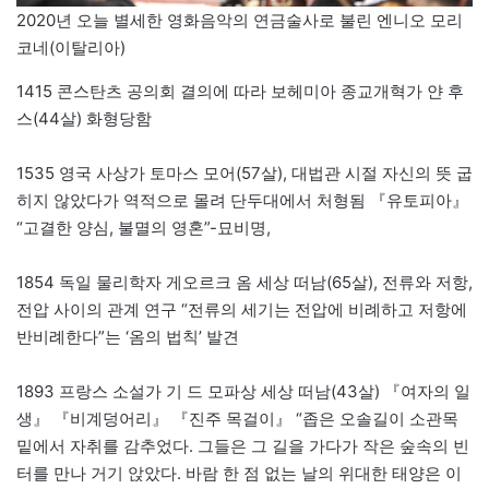
2020년 오늘 별세한 영화음악의 연금술사로 불린 엔니오 모리
코네(이탈리아)
1415 콘스탄츠 공의회 결의에 따라 보헤미아 종교개혁가 얀 후
스(44살) 화형당함
1535 영국 사상가 토마스 모어(57살), 대법관 시절 자신의 뜻 굽
히지 않았다가 역적으로 몰려 단두대에서 처형됨 『유토피아』
“고결한 양심, 불멸의 영혼”-묘비명,
1854 독일 물리학자 게오르크 옴 세상 떠남(65살), 전류와 저항,
전압 사이의 관계 연구 “전류의 세기는 전압에 비례하고 저항에
반비례한다”는 ‘옴의 법칙’ 발견
1893 프랑스 소설가 기 드 모파상 세상 떠남(43살) 『여자의 일
생』 『비계덩어리』 『진주 목걸이』 “좁은 오솔길이 소관목
밑에서 자취를 감추었다. 그들은 그 길을 가다가 작은 숲속의 빈
터를 만나 거기 앉았다. 바람 한 점 없는 날의 위대한 태양은 이