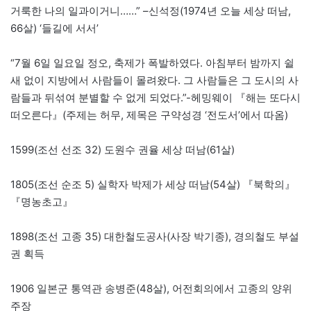
거룩한 나의 일과이거니……” –신석정(1974년 오늘 세상 떠남,
66살) ‘들길에 서서’
“7월 6일 일요일 정오, 축제가 폭발하였다. 아침부터 밤까지 쉴
새 없이 지방에서 사람들이 몰려왔다. 그 사람들은 그 도시의 사
람들과 뒤섞여 분별할 수 없게 되었다.”-헤밍웨이 『해는 또다시
떠오른다』(주제는 허무, 제목은 구약성경 ‘전도서’에서 따옴)
1599(조선 선조 32) 도원수 권율 세상 떠남(61살)
1805(조선 순조 5) 실학자 박제가 세상 떠남(54살) 『북학의』
『명농초고』
1898(조선 고종 35) 대한철도공사(사장 박기종), 경의철도 부설
권 획득
1906 일본군 통역관 송병준(48살), 어전회의에서 고종의 양위
주장