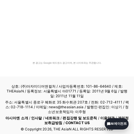
본 광고는 Google 애드센스 광고이며, 본 사이트와는 무관합니다.
상호: (주)아자미디어앤컬처 /
사업자등록번호: 101-86-64640
/ 제호:
THEAsiaN / 등록정보: 서울특별시 아01771 / 등록일: 2011년 9월 6일 / 발행
일: 2011년 11월 11일
주소: 서울특별시 종로구 혜화로 35 화수회관 207호 / 전화: 02-712-4111 /
팩
스: 02-718-1114
/ 이메일: news@theasian.asia / 발행인·편집인: 이상기 / 청
소년보호책임자: 이주형
아시아엔 소개
/
인사말
/
네트워크
/
편집강령 및 보도준칙
/
이용약관
/
개인정
보취급방침
/
CONTACT US
AI 에이전트
© Copyright
2026
, THE AsiaN ALL RIGHTS RESERVED