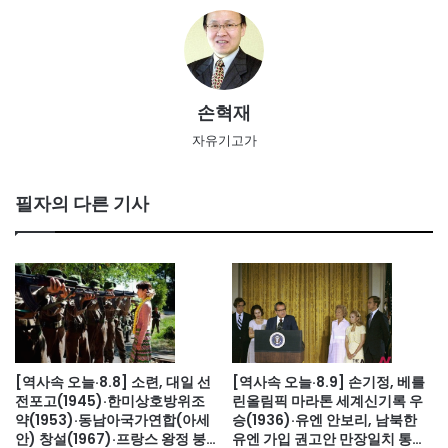
손혁재
자유기고가
필자의 다른 기사
[역사속 오늘·8.8] 소련, 대일 선
[역사속 오늘·8.9] 손기정, 베를
전포고(1945)·한미상호방위조
린올림픽 마라톤 세계신기록 우
약(1953)·동남아국가연합(아세
승(1936)·유엔 안보리, 남북한
안) 창설(1967)·프랑스 왕정 붕
유엔 가입 권고안 만장일치 통과