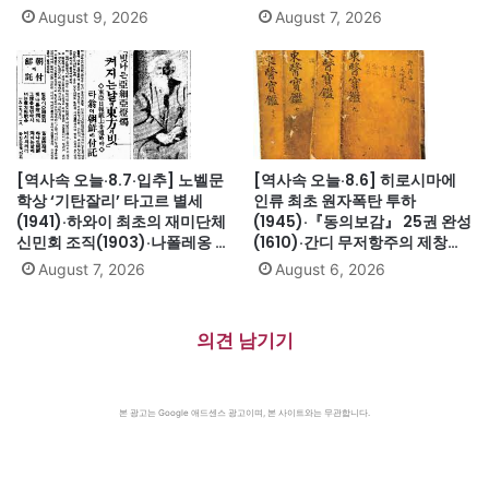
괴·루이 16세 폐위(1792)·무용가
(1991)·싱가포르, 말레이시아에
August 9, 2026
August 7, 2026
최승희 별세(1969)·김대중 도쿄
서 분리 독립(1965)·닉슨, 워터
납치사건(1973)
게이트로 사상 첫 대통령 사임
(1974)
[역사속 오늘·8.7·입추] 노벨문
[역사속 오늘·8.6] 히로시마에
학상 ‘기탄잘리’ 타고르 별세
인류 최초 원자폭탄 투하
(1941)·하와이 최초의 재미단체
(1945)·『동의보감』 25권 완성
신민회 조직(1903)·나폴레옹 세
(1610)·간디 무저항주의 제창
인트헬레나섬 유배(1815)·英 해
(1931)·대전엑스포 개막(1993)·
August 7, 2026
August 6, 2026
군, 스페인 무적함대 격파
자메이카, 영국에서 독립(1962)
(1588)·美 화성탐사로봇 큐리오
시티 화성 착륙(2012)·日, 화이
의견 남기기
트리스트에서 한국 제외(2019)
본 광고는 Google 애드센스 광고이며, 본 사이트와는 무관합니다.