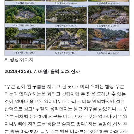
AI 생성 이미지
2026(4359). 7. 6(월) 음력 5.22 신사
“푸른 산이 흰 구름을 지니고 살 듯/ 내 머리 위에는 항상 푸른
하늘이 있다// 하늘을 향하고 산림처럼 두 팔을 드러낼 수 있는
것이 얼마나 숭고한 일이냐// 두 다리는 비록 연약하지만 젊은
산맥으로 삼고/ 부절히 움직인다는 둥근 지구를 밟았거니……//
푸른 산처럼 든든하게 지구를 디디고 사는 것은 얼마나 기쁜 일
이냐// 뼈에 저리도록 생활은 슬퍼도 좋다/ 저문 들길에 서서 푸
른 별을 바라보자……// 푸른 별을 바라보는 것은 하늘 아래 사는