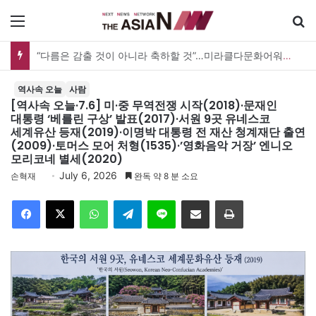
메뉴
검
“사람을 위한 생각이라면 현실과 생각 사이에 돌다리 하나는 놓아야 하지 않을까”
역사속 오늘
사람
[역사속 오늘·7.6] 미·중 무역전쟁 시작(2018)·문재인
대통령 ‘베를린 구상’ 발표(2017)·서원 9곳 유네스코
세계유산 등재(2019)·이명박 대통령 전 재산 청계재단 출연
(2009)·토머스 모어 처형(1535)·’영화음악 거장’ 엔니오
모리코네 별세(2020)
July 6, 2026
손혁재
완독 약 8 분 소요
Facebook
X
WhatsApp
Telegram
Line
이메일
인쇄