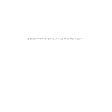
본 광고는 Google 애드센스 광고이며, 본 사이트와는 무관합니다.