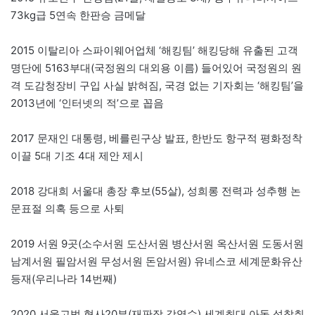
73kg급 5연속 한판승 금메달
2015 이탈리아 스파이웨어업체 ‘해킹팀’ 해킹당해 유출된 고객
명단에 5163부대(국정원의 대외용 이름) 들어있어 국정원의 원
격 도감청장비 구입 사실 밝혀짐, 국경 없는 기자회는 ‘해킹팀’을
2013년에 ‘인터넷의 적’으로 꼽음
2017 문재인 대통령, 베를린구상 발표, 한반도 항구적 평화정착
이끌 5대 기조 4대 제안 제시
2018 강대희 서울대 총장 후보(55살), 성희롱 전력과 성추행 논
문표절 의혹 등으로 사퇴
2019 서원 9곳(소수서원 도산서원 병산서원 옥산서원 도동서원
남계서원 필암서원 무성서원 돈암서원) 유네스코 세계문화유산
등재(우리나라 14번째)
2020 서울고법 형사20부(재판장 강영수) 세계최대 아동 성착취