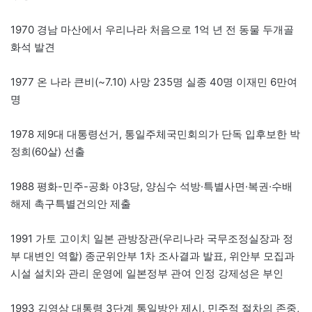
1970 경남 마산에서 우리나라 처음으로 1억 년 전 동물 두개골
화석 발견
1977 온 나라 큰비(~7.10) 사망 235명 실종 40명 이재민 6만여
명
1978 제9대 대통령선거, 통일주체국민회의가 단독 입후보한 박
정희(60살) 선출
1988 평화-민주-공화 야3당, 양심수 석방·특별사면·복권·수배
해제 촉구특별건의안 제출
1991 가토 고이치 일본 관방장관(우리나라 국무조정실장과 정
부 대변인 역할) 종군위안부 1차 조사결과 발표, 위안부 모집과
시설 설치와 관리 운영에 일본정부 관여 인정 강제성은 부인
1993 김영삼 대통령 3단계 통일방안 제시, 민주적 절차의 존중,