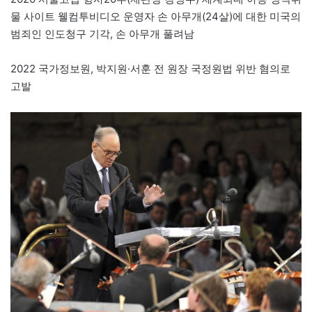
물 사이트 웰컴투비디오 운영자 손 아무개(24살)에 대한 미국의
범죄인 인도청구 기각, 손 아무개 풀려남
2022 국가정보원, 박지원·서훈 전 원장 국정원법 위반 혐의로
고발