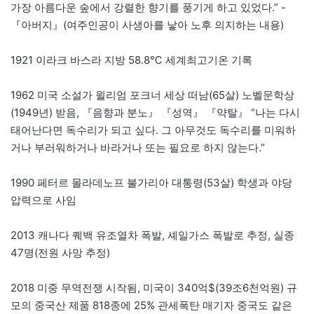
가장 아름다운 숲에서 강렬한 향기를 풍기게 하고 있었다.” -
『아버지』(여주인공이 사생아를 낳아 노후 의지하는 내용)
1921 이라크 바스라 지방 58.8℃ 세계최고기온 기록
1962 미국 소설가 윌리엄 포크너 세상 떠남(65살) 노벨문학상
(1949년) 받음, 『음향과 분노』 『성역』 『약탈』 “나는 다시
태어난다면 독수리가 되고 싶다. 그 아무것도 독수리를 미워하
거나 부러워하거나 바라거나 또는 필요로 하지 않는다.”
1990 페터르 몰라데노프 불가리아 대통령(53살) 학생과 야당
압력으로 사임
2013 캐나다 퀘백 유조열차 폭발, 셰일가스 폭발로 추정, 실종
47명(전원 사망 추정)
2018 미중 무역전쟁 시작됨, 미국이 340억$(39조6천억원) 규
모의 중국산 제품 818종에 25% 관세폭탄 매기자 중국도 같은