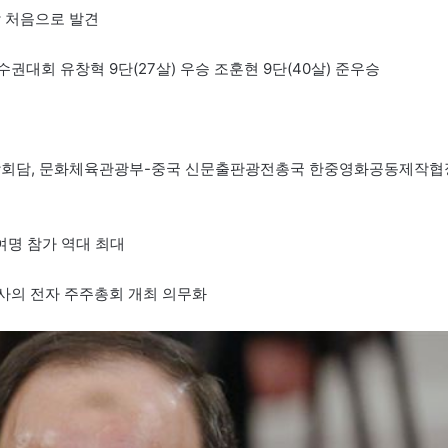
각 처음으로 발견
권대회 유창혁 9단(27살) 우승 조훈현 9단(40살) 준우승
정상회담, 문화체육관광부-중국 신문출판광전총국 한중영화공동제작협
0여명 참가 역대 최대
장사의 전자 주주총회 개최 의무화