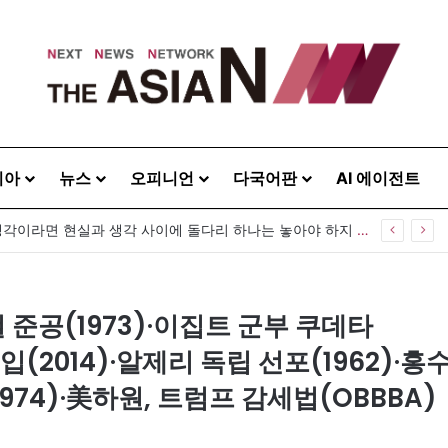
시아
뉴스
오피니언
다국어판
AI 에이전트
[출판] 표현의 자유는 어디까지 허용되는가…김재형 전 대법관 ‘언론과 인격권’
 준공(1973)·이집트 군부 쿠데타
입(2014)·알제리 독립 선포(1962)·홍
74)·美하원, 트럼프 감세법(OBBBA)