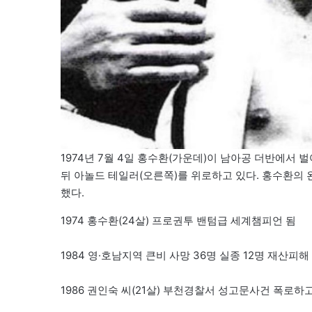
1974년 7월 4일 홍수환(가운데)이 남아공 더반에서
뒤 아놀드 테일러(오른쪽)를 위로하고 있다. 홍수환의 왼
했다.
1974 홍수환(24살) 프로권투 밴텀급 세계챔피언 됨
1984 영·호남지역 큰비 사망 36명 실종 12명 재산피해 
1986 권인숙 씨(21살) 부천경찰서 성고문사건 폭로