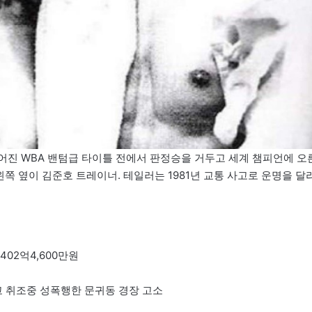
 벌어진 WBA 밴텀급 타이틀 전에서 판정승을 거두고 세계 챔피언에 오
쪽 옆이 김준호 트레이너. 테일러는 1981년 교통 사고로 운명을 달
402억4,600만원
하고 취조중 성폭행한 문귀동 경장 고소