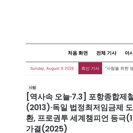
처음 화면
전체 기사
아
최신 기사
Sunday, August 9 2026
사람
[역사속 오늘·7.3] 포항종합제철
(2013)·독일 법정최저임금제 도
환, 프로권투 세계챔피언 등극(19
가결(2025)