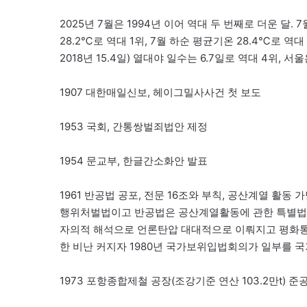
2025년 7월은 1994년 이어 역대 두 번째로 더운 달. 7
28.2℃로 역대 1위, 7월 하순 평균기온 28.4℃로 역대 2
2018년 15.4일) 열대야 일수는 6.7일로 역대 4위, 서
1907 대한매일신보, 헤이그밀사사건 첫 보도
1953 국회, 간통쌍벌죄법안 제정
1954 문교부, 한글간소화안 발표
1961 반공법 공포, 전문 16조와 부칙, 공산계열 활
행위처벌법이고 반공법은 공산계열활동에 관한 특별법으
자의적 해석으로 언론탄압 대대적으로 이뤄지고 평화통
한 비난 커지자 1980년 국가보위입법회의가 일부를 
1973 포항종합제철 공장(조강기준 연산 103.2만t) 준