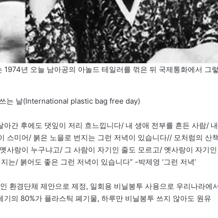
수는 1974년 오늘 남아공의 아놀드 테일러를 꺾은 뒤 국제통화에서 그
(International plastic bag free day)
날아간 후에도 댓잎이 저리 흐느낍니다/ 내 생애 전부를 흔든 사람/ 내
이 스미어/ 붉은 노을로 번지는 그런 저녁이 있습니다// 모처럼의 산
체 옛사랑이 누구냐고/ 그 사람이 자기인 줄도 모르고/ 옛사랑이 자기인
는/ 붉어도 좋은 그런 저녁이 있습니다” -박제영 ‘그런 저녁’
 스페인 환경단체 제안으로 제정, 일회용 비닐봉투 사용으로 우리나라에
쓰레기의 80%가 플라스틱 폐기물, 하루만 비닐봉투 쓰지 않아도 원유