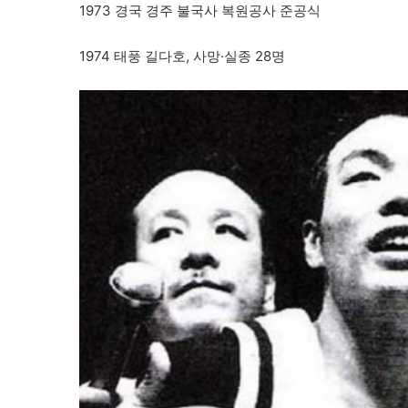
1973 경국 경주 불국사 복원공사 준공식
1974 태풍 길다호, 사망·실종 28명