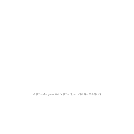
본 광고는 Google 애드센스 광고이며, 본 사이트와는 무관합니다.