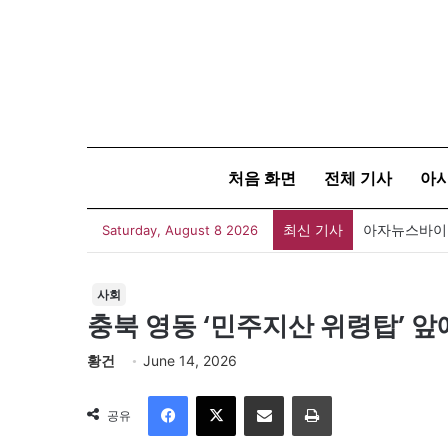
처음 화면
전체 기사
아
최신 기사
폐버스를 청년
Saturday, August 8 2026
사회
충북 영동 ‘민주지산 위령탑’ 
황건
June 14, 2026
Facebook
X
이메일
인쇄
공유