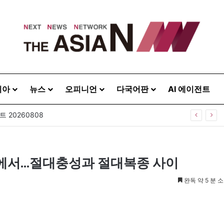
시아
뉴스
오피니언
다국어판
AI 에이전트
주택으로? 탑골공원 술자리보다 못한 정치의 상상력
앞에서…절대충성과 절대복종 사이
완독 약 5 분 