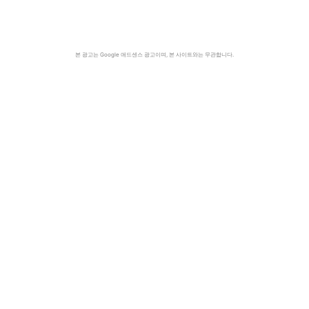
본 광고는 Google 애드센스 광고이며, 본 사이트와는 무관합니다.