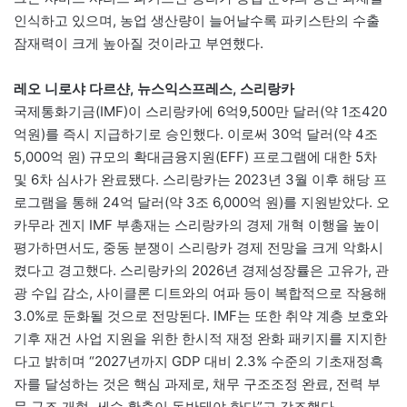
인식하고 있으며, 농업 생산량이 늘어날수록 파키스탄의 수출
잠재력이 크게 높아질 것이라고 부연했다.
레오 니로샤 다르샨, 뉴스익스프레스, 스리랑카
국제통화기금(IMF)이 스리랑카에 6억9,500만 달러(약 1조420
억원)를 즉시 지급하기로 승인했다. 이로써 30억 달러(약 4조
5,000억 원) 규모의 확대금융지원(EFF) 프로그램에 대한 5차
및 6차 심사가 완료됐다. 스리랑카는 2023년 3월 이후 해당 프
로그램을 통해 24억 달러(약 3조 6,000억 원)를 지원받았다. 오
카무라 겐지 IMF 부총재는 스리랑카의 경제 개혁 이행을 높이
평가하면서도, 중동 분쟁이 스리랑카 경제 전망을 크게 악화시
켰다고 경고했다. 스리랑카의 2026년 경제성장률은 고유가, 관
광 수입 감소, 사이클론 디트와의 여파 등이 복합적으로 작용해
3.0%로 둔화될 것으로 전망된다. IMF는 또한 취약 계층 보호와
기후 재건 사업 지원을 위한 한시적 재정 완화 패키지를 지지한
다고 밝히며 “2027년까지 GDP 대비 2.3% 수준의 기초재정흑
자를 달성하는 것은 핵심 과제로, 채무 구조조정 완료, 전력 부
문 구조 개혁, 세수 확충이 동반돼야 한다”고 강조했다.