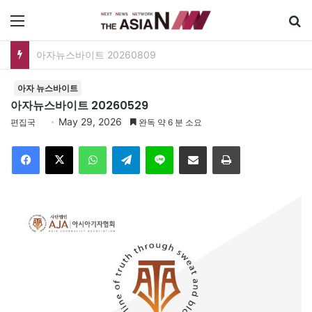
메뉴
검
아자뉴스바이트 20260809
아자 뉴스바이트
아자뉴스바이트 20260529
May 29, 2026
편집국
완독 약 6 분 소요
Facebook
X
WhatsApp
Telegram
Line
이메일
인쇄