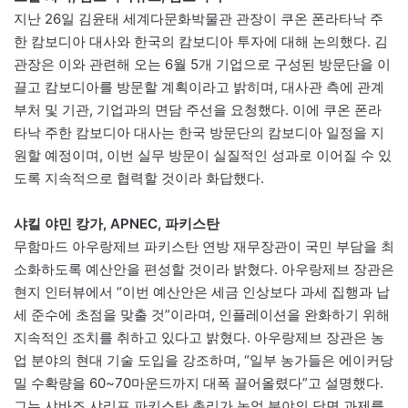
지난 26일 김윤태 세계다문화박물관 관장이 쿠온 폰라타낙 주
한 캄보디아 대사와 한국의 캄보디아 투자에 대해 논의했다. 김
관장은 이와 관련해 오는 6월 5개 기업으로 구성된 방문단을 이
끌고 캄보디아를 방문할 계획이라고 밝히며, 대사관 측에 관계
부처 및 기관, 기업과의 면담 주선을 요청했다. 이에 쿠온 폰라
타낙 주한 캄보디아 대사는 한국 방문단의 캄보디아 일정을 지
원할 예정이며, 이번 실무 방문이 실질적인 성과로 이어질 수 있
도록 지속적으로 협력할 것이라 화답했다.
샤킬 야민 캉가, APNEC, 파키스탄
무함마드 아우랑제브 파키스탄 연방 재무장관이 국민 부담을 최
소화하도록 예산안을 편성할 것이라 밝혔다. 아우랑제브 장관은
현지 인터뷰에서 “이번 예산안은 세금 인상보다 과세 집행과 납
세 준수에 초점을 맞출 것”이라며, 인플레이션을 완화하기 위해
지속적인 조치를 취하고 있다고 밝혔다. 아우랑제브 장관은 농
업 분야의 현대 기술 도입을 강조하며, “일부 농가들은 에이커당
밀 수확량을 60~70마운드까지 대폭 끌어올렸다”고 설명했다.
그는 샤바즈 샤리프 파키스탄 총리가 농업 분야의 당면 과제를