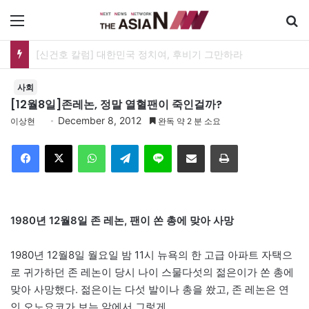
메뉴
유가협 창립 40주년 기념식…12일 오후 남영동 민주화운동기념관
사회
[12월8일]존레논, 정말 열혈팬이 죽인걸까?
December 8, 2012
이상현
완독 약 2 분 소요
Facebook
X
WhatsApp
Telegram
Line
이메일
인쇄
1980년 12월8일 존 레논, 팬이 쏜 총에 맞아 사망
1980년 12월8일 월요일 밤 11시 뉴욕의 한 고급 아파트 자택으
로 귀가하던 존 레논이 당시 나이 스물다섯의 젊은이가 쏜 총에
맞아 사망했다. 젊은이는 다섯 발이나 총을 쐈고, 존 레논은 연
인 오노요코가 보는 앞에서 그렇게