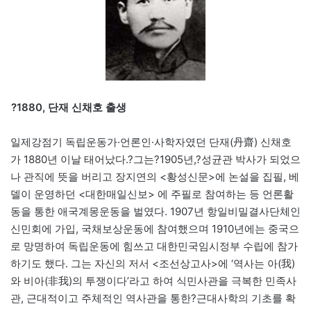
?1880, 단재 신채호 출생
일제강점기 독립운동가·언론인·사학자였던 단재(丹齋) 신채호
가 1880년 이날 태어났다.?그는?1905년,?성균관 박사가 되었으
나 관직에 뜻을 버리고 장지연의 <황성신문>에 논설을 집필, 베
델이 운영하던 <대한매일신보> 에 주필로 참여하는 등 언론활
동을 통한 애국계몽운동을 벌였다. 1907년 항일비밀결사단체인
신민회에 가입, 국채보상운동에 참여했으며 1910년에는 중국으
로 망명하여 독립운동에 힘쓰고 대한민국임시정부 수립에 참가
하기도 했다. 그는 자신의 저서 <조선상고사>에 ‘역사는 아(我)
와 비아(非我)의 투쟁이다’라고 하여 식민사관을 극복한 민족사
관, 근대적이고 주체적인 역사관을 통한?근대사학의 기초를 확