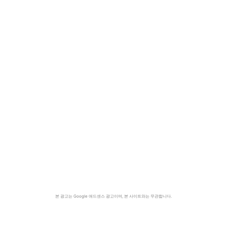
본 광고는 Google 애드센스 광고이며, 본 사이트와는 무관합니다.