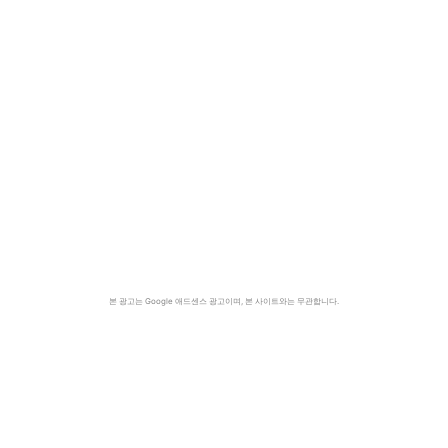
본 광고는 Google 애드센스 광고이며, 본 사이트와는 무관합니다.