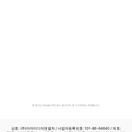
본 광고는 Google 애드센스 광고이며, 본 사이트와는 무관합니다.
상호: (주)아자미디어앤컬처 /
사업자등록번호: 101-86-64640
/ 제호: