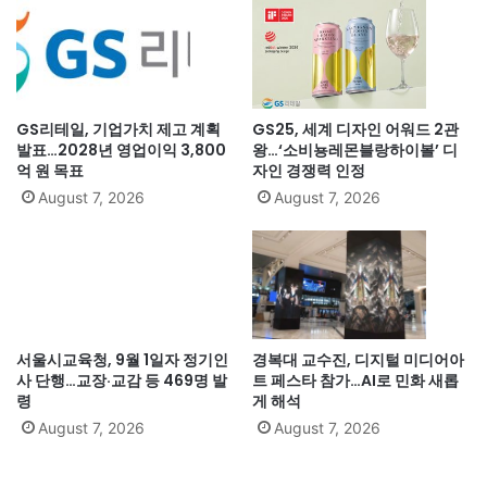
GS리테일, 기업가치 제고 계획
GS25, 세계 디자인 어워드 2관
발표…2028년 영업이익 3,800
왕…‘소비뇽레몬블랑하이볼’ 디
억 원 목표
자인 경쟁력 인정
August 7, 2026
August 7, 2026
서울시교육청, 9월 1일자 정기인
경복대 교수진, 디지털 미디어아
사 단행…교장·교감 등 469명 발
트 페스타 참가…AI로 민화 새롭
령
게 해석
August 7, 2026
August 7, 2026